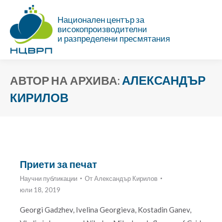
Национален център за
високопроизводителни
и разпределени пресмятания
АЛЕКСАНДЪР
АВТОР НА АРХИВА:
КИРИЛОВ
Ти си тук:
Приети за печат
Научни публикации
От
Александър Кирилов
юли 18, 2019
Georgi Gadzhev, Ivelina Georgieva, Kostadin Ganev,