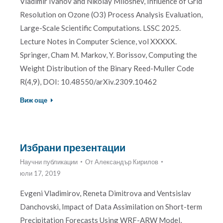
Vladimir Ivanov and Nikolay Miloshev, Influence of Grid
Resolution on Ozone (O3) Process Analysis Evaluation,
Large-Scale Scientific Computations. LSSC 2025.
Lecture Notes in Computer Science, vol XXXXX.
Springer, Cham M. Markov, Y. Borissov, Computing the
Weight Distribution of the Binary Reed-Muller Code
R(4,9), DOI: 10.48550/arXiv.2309.10462
Виж още
Избрани презентации
Научни публикации
От
Александър Кирилов
юли 17, 2019
Evgeni Vladimirov, Reneta Dimitrova and Ventsislav
Danchovski, Impact of Data Assimilation on Short-term
Precipitation Forecasts Using WRF-ARW Model,