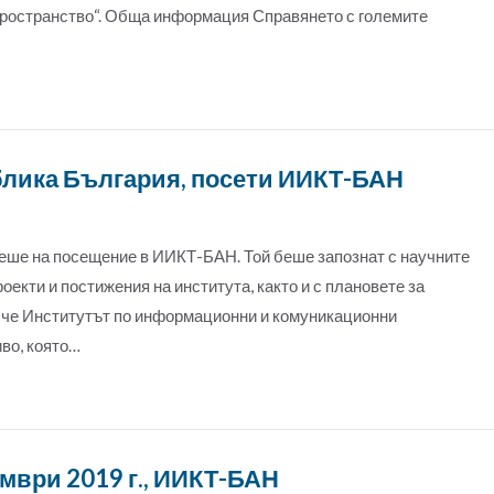
пространство“. Обща информация Справянето с големите
блика България, посети ИИКТ-БАН
беше на посещение в ИИКТ-БАН. Той беше запознат с научните
оекти и постижения на института, както и с плановете за
, че Институтът по информационни и комуникационни
иво, която…
ември 2019 г., ИИКТ-БАН