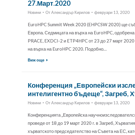
27.Март.2020
Новини
От
Александър Кирилов
февруари 13, 2020
EuroHPC Summit Week 2020 (EHPCSW 2020) ще събе
Европа. Седмицата на върха на EuroHPC, одобрена
PRACE, EXDCI-2 и ETP4HPC от 23 до 27 март 2020 
на върха на EuroHPC 2020. Подобно…
Виж още
Конференция „Европейски изсле
интелигентно бъдеще“, Загреб, 
Новини
От
Александър Кирилов
февруари 13, 2020
Конференцията „Европейска научноизследователск
проведе от 18 до 19 март 2020 г. в Загреб, Хървати
хърватското председателство на Съвета на ЕС, кат