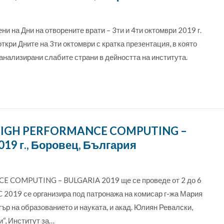
 на Дни на отворените врати – 3ти и 4ти октомври 2019 г.
ткри Дните на 3ти октомври с кратка презентация, в която
 анализирани слабите страни в дейността на института.
 HIGH PERFORMANCE COMPUTING –
19 г., Боровец, България
 COMPUTING – BULGARIA 2019 ще се проведе от 2 до 6
C 2019 се организира под патронажа на комисар г-жа Мария
ър на образованието и науката, и акад. Юлиян Ревалски,
и“, Институт за…