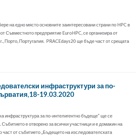
ре на едно място основните заинтересовани страни по HPC в
 от Съвместното предприятие EuroHPC, се организира от
г., Порто, Португалия. PRACEdays20 ще бъде част от срещата
дователски инфраструктури за по-
Хърватия,18-19.03.2020
а инфраструктура за по-интелигентно бъдеще“ ще се
я. Събитието е отворено за всички участници и е домакин на
о част от събитието „Бъдещето на изследователската