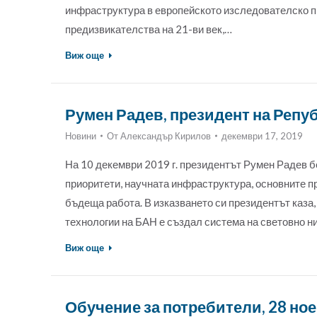
инфраструктура в европейското изследователско 
предизвикателства на 21-ви век,…
Виж още
Румен Радев, президент на Репу
Новини
От
Александър Кирилов
декември 17, 2019
На 10 декември 2019 г. президентът Румен Радев 
приоритети, научната инфраструктура, основните пр
бъдеща работа. В изказването си президентът каза
технологии на БАН е създал система на световно н
Виж още
Обучение за потребители, 28 но