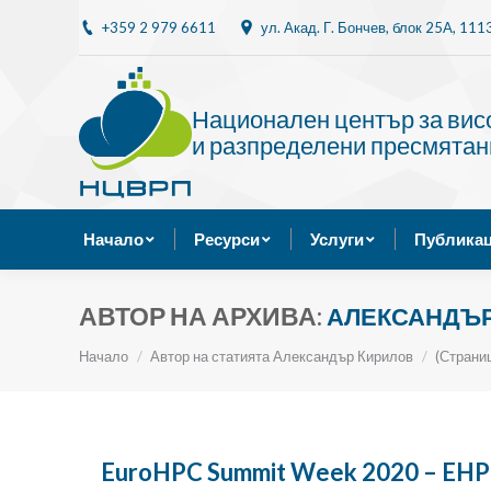
+359 2 979 6611
ул. Акад. Г. Бончев, блок 25A, 11
Начало
Ресурси
Национален център за ви
и разпределени пресмятан
Начало
Ресурси
Услуги
Публикац
АВТОР НА АРХИВА:
АЛЕКСАНДЪР
Ти си тук:
Начало
Автор на статията Александър Кирилов
(Страни
EuroHPC Summit Week 2020 – EHP