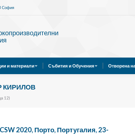
13 София
Услуги
Публикации и материали
Събития и Обуче
сокопроизводителни
ия
ии и материали
Събития и Обучения
Отворена н
 КИРИЛОВ
ца 12)
CSW 2020, Порто, Португалия, 23-