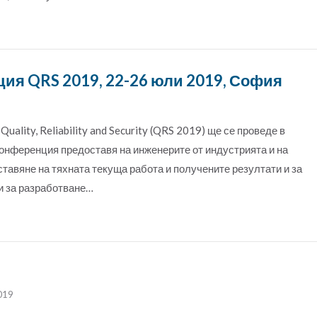
ия QRS 2019, 22-26 юли 2019, София
lity, Reliability and Security (QRS 2019) ще се проведе в
конференция предоставя на инженерите от индустрията и на
тавяне на тяхната текуща работа и получените резултати и за
и за разработване…
019