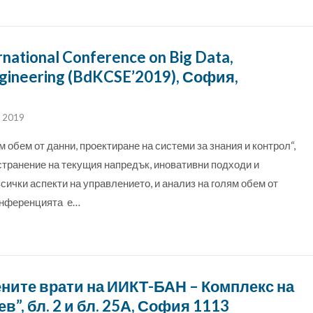
national Conference on Big Data,
gineering (BdKCSE’2019), София,
, 2019
обем от данни, проектиране на системи за знания и контрол“,
странение на текущия напредък, иновативни подходи и
сички аспекти на управлението, и анализ на голям обем от
конференцията е…
ените врати на ИИКТ-БАН – Комплекс на
чев”, бл. 2 и бл. 25А, София 1113