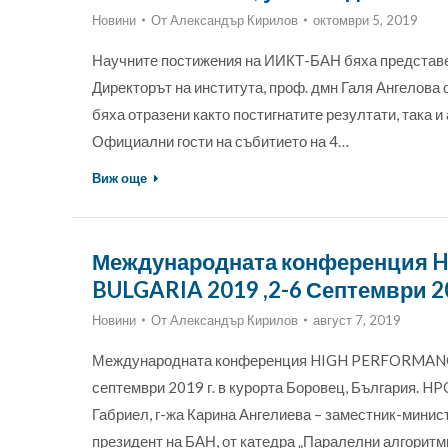
Новини
От
Александър Кирилов
октомври 5, 2019
Научните постижения на ИИКТ-БАН бяха представени
Директорът на института, проф. дмн Галя Ангелова о
бяха отразени както постигнатите резултати, така и
Официални гости на събитието на 4…
Виж още
Международната конференция
BULGARIA 2019 ,2-6 Септември 20
Новини
От
Александър Кирилов
август 7, 2019
Международната конференция HIGH PERFORMANCE
септември 2019 г. в курорта Боровец, България. HP
Габриел, г-жа Карина Ангелиева – заместник-минист
президент на БАН, от катедра „Паралелни алгоритм