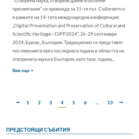
“Отворена наука, отворвни данни и облачни
пресмятания“ се провежда за 15-ти път. Събитието е
в рамките на 14-тата международна конференция
„Digital Presentation and Preservation of Cultural and
Scientific Heritage—DiPP2024“, 26-29 септември
2024, Бургас, България. Традиционно се представят
постиженията през последната година в областта на
отворената наука в България, като тази година…
Виж още
1
2
3
4
5
6
…
13
ПРЕДСТОЯЩИ СЪБИТИЯ