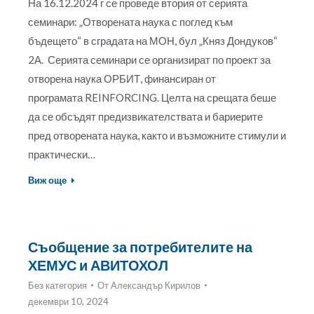
На 16.12.2024 г се проведе втория от серията
семинари: „Отворената наука с поглед към
бъдещето“ в сградата на МОН, бул „Княз Дондуков“
2А. Серията семинари се организират по проект за
отворена наука ОРБИТ, финансиран от
програмата REINFORCING. Целта на срещата беше
да се обсъдят предизвикателствата и бариерите
пред отворената наука, както и възможните стимули и
практически…
Виж още
Съобщение за потребителите на
ХЕМУС и АВИТОХОЛ
Без категория
От
Александър Кирилов
декември 10, 2024