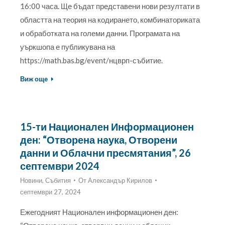
16:00 часа. Ще бъдат представени нови резултати в
областта на теория на кодирането, комбинаториката
и обработката на големи данни. Програмата на
уъркшопа е публикувана на
https://math.bas.bg/event/нцврп-събитие.
Виж още
15-ти Национален Информационен
ден: “Отворена наука, Отворени
данни и Облачни пресмятания”, 26
септември 2024
Новини
,
Събития
От
Александър Кирилов
септември 27, 2024
Ежегодният Национален информационен ден: