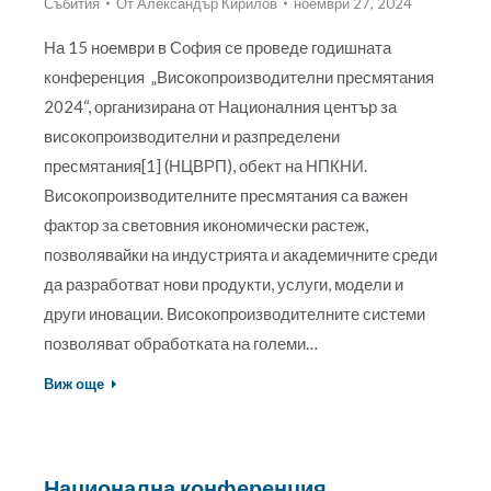
Събития
От
Александър Кирилов
ноември 27, 2024
На 15 ноември в София се проведе годишната
конференция „Високопроизводителни пресмятания
2024“, организирана от Националния център за
високопроизводителни и разпределени
пресмятания[1] (НЦВРП), обект на НПКНИ.
Високопроизводителните пресмятания са важен
фактор за световния икономически растеж,
позволявайки на индустрията и академичните среди
да разработват нови продукти, услуги, модели и
други иновации. Високопроизводителните системи
позволяват обработката на големи…
Виж още
Национална конференция