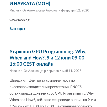
И НАУКАТА (МОН)
Мисия
От
Александър Кирилов
февруари 12, 2020
www.mon.bg
Виж още
Уъркшоп GPU Programming: Why,
When and How?, 9 и 12 юни 09:00-
16:00 CEST, онлайн
Новини
От
Александър Кирилов
май 11, 2023
Шведският Център за компетентност по
високопроизводителни пресмятания ENCCS
организира двудневен курс GPU Programming: Why,
When and How?, който ще се проведе онлайн на 9-и и
12-и юни от 10:00 до 17:00, централноевропейско