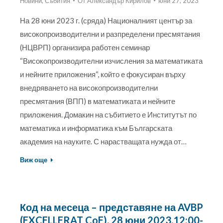
Новини
,
Събития
От
Александър Кирилов
юни 27, 2023
На 28 юни 2023 г. (сряда) Националният център за
високопроизводителни и разпределени пресмятания
(НЦВРП) организира работен семинар
“Високопроизводителни изчисления за математиката
и нейните приложения“, който е фокусиран върху
внедряването на високопроизводителни
пресмятания (ВПП) в математиката и нейните
приложения. Домакин на събитието е Институтът по
математика и информатика към Българската
академия на науките. С нарастващата нужда от…
Виж още
Код на месеца – представяне на AVBP
(EXCELLERAT CoE), 28 юни 2023,12:00-