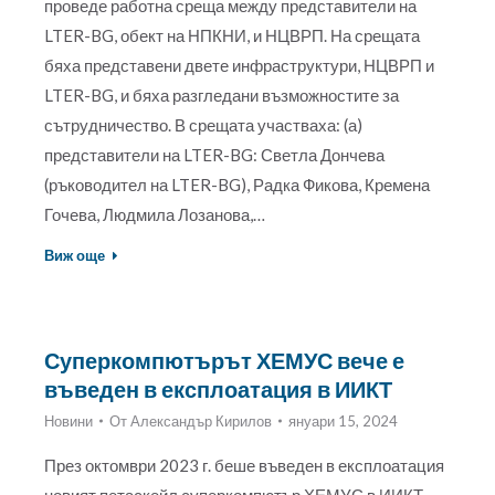
проведе работна среща между представители на
LTER-BG, обект на НПКНИ, и НЦВРП. На срещата
бяха представени двете инфраструктури, НЦВРП и
LTER-BG, и бяха разгледани възможностите за
сътрудничество. В срещата участваха: (а)
представители на LTER-BG: Светла Дончева
(ръководител на LTER-BG), Радка Фикова, Кремена
Гочева, Людмила Лозанова,…
Виж още
Суперкомпютърът ХЕМУС вече е
въведен в експлоатация в ИИКТ
Новини
От
Александър Кирилов
януари 15, 2024
През октомври 2023 г. беше въведен в експлоатация
новият петаскейл суперкомпютър ХЕМУС в ИИКТ-