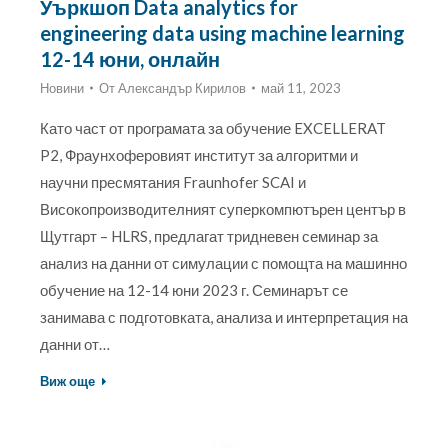
Уъркшоп Data analytics for
engineering data using machine learning
12-14 юни, онлайн
Новини
От
Александър Кирилов
май 11, 2023
Като част от програмата за обучение EXCELLERAT
P2, Фраунхоферовият институт за алгоритми и
научни пресмятания Fraunhofer SCAI и
Високопроизводителният суперкомпютърен център в
Щутгарт – HLRS, предлагат тридневен семинар за
анализ на данни от симулации с помощта на машинно
обучение на 12-14 юни 2023 г. Семинарът се
занимава с подготовката, анализа и интерпретация на
данни от…
Виж още