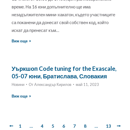
време. На 16 юни допълнително ще има
незадължителен мини-хакатон, където участниците
са поканени да донесат свой собствен код, който
искат да пренесат към…
Виж още
Уъркшоп Code tuning for the Exascale,
05-07 юни, Братислава, Словакия
Новини
От
Александър Кирилов
май 11, 2023
Виж още
1
…
4
5
6
7
8
…
13