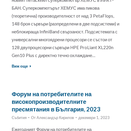
БАН. Суперкомпютърът ХЕМУС има пикова
(теоретична) производителност от над 3 PetaFlops,
148 броя сървъри (разпределени в две подсистеми) и
неблокираща InfiniBand свързаност. Подсистемата с
универсални многоядрени процесори се състои от
128 двупроцесорни сървъри HPE ProLiant XL220n
Gen10 Plus с директно течно охлаждане…
Виж още
Форум на потребителите на
високопроизводителните
пресмятания в България, 2023
Събития
От
Александър Кирилов
декември 1, 2023
Ежегодният Форум на потребителите на