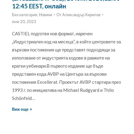
12:45 EEST, онлайн
Без категория
,
Новини
От
Александър Кирилов
юни 20, 2023
CASTIEL подготвя нов формат, наречен
„Индустриален код на месеца“, в който центровете за
върхови постижения ще представят подходящи за
използване от индустрията кодове в рамките на
кратки уебинари.В първото издание ще бъде
представен кода AVBP на Центъра за върхови
постижения Excellerat. Проектът AVBP стартира през
1993 г. по инициатива на Michael Rudgyard и Thilo
Schönfeld…
Виж още