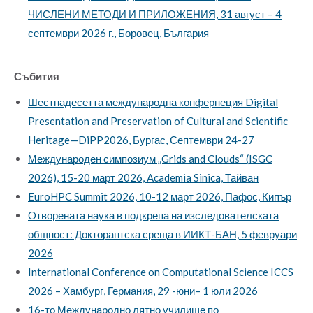
ЧИСЛЕНИ МЕТОДИ И ПРИЛОЖЕНИЯ, 31 август – 4
септември 2026 г., Боровец, България
Събития
Шестнадесетта международна конфернеция Digital
Presentation and Preservation of Cultural and Scientific
Heritage—DiPP2026, Бургас, Септември 24-27
Международен симпозиум „Grids and Clouds“ (ISGC
2026), 15-20 март 2026, Academia Sinica, Тайван
EuroHPC Summit 2026, 10-12 март 2026, Пафос, Кипър
Oтворената наука в подкрепа на изследователската
общност: Докторантска среща в ИИКТ-БАН, 5 февруари
2026
International Conference on Computational Science ICCS
2026 – Хамбург, Германия, 29 -юни– 1 юли 2026
16-то Международно лятно училище по