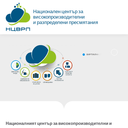
Национален център за
високопроизводителни
и разпределени пресмятания
В
И
Р
Т
У
А
Л
Н
А
С
Р
Е
Д
А
Националният център за високопроизводителни и