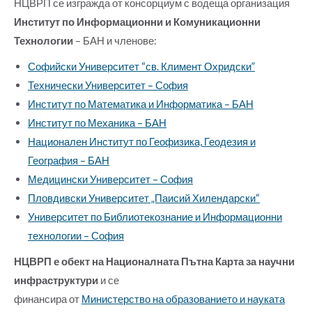
НЦВРП се изгражда от консорциум с водеща организация
Институт по Информационни и Комуникационни
Технологии
– БАН и членове:
Софийски Университет “св. Климент Охридски”
Технически Университет – София
Институт по Математика и Информатика – БАН
Институт по Механика – БАН
Национален Институт по Геофизика, Геодезия и
География – БАН
Медицински Университет – София
Пловдивски Университет „Паисий Хилендарски“
Университет по Библиотекознание и Информационни
технологии – София
НЦВРП е обект на Националната Пътна Карта за научни
инфраструктури
и се
финансира от
Министерство на образованието и науката