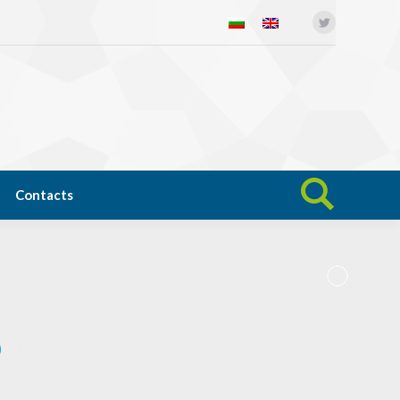
Twitter
Open science
News
Contacts
Search:
Contacts
Search:
В
И
Р
Т
У
А
Л
Н