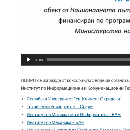
00:00
НЦВРП се изгражда от консорциум с водеща организа
Институт по Информационни и Комуникационни Те
Софийски Университет “св. Климент Охридски”
Технически Университет – София
Институт по Математика и Информатика – БАН
Институт по Механика – БАН
Национален Институт по Геофизика, Геодезия и Ге