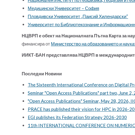
Медицински Университет – София
Пловдивски Университет „Паисий Хилендарски“
Университет по Библиотекознание и Информационн
НЦВРП е обект на Националната Пътна Карта за на
финансира от
Министерство на образованието и наука
ИИКТ-БАН представлява НЦВРП в международнит
Последни Новини
The Sixteenth International Conference on Digital P
Seminar "Open Access Publications" part two, June 2,
"Open Access Publications" Seminar, May 28, 2026, I
PRACE has published their vision for HPC in 2026-2
EGI publishes its Federation Strategy 2026-2030
11th INTERNATIONAL CONFERENCE ON NUMERICAL M