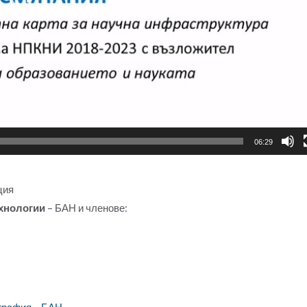
06:29
ция
хнологии
– БАН и членове:
ография – БАН