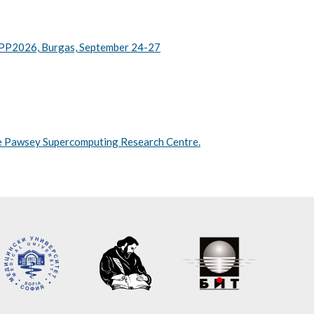
—DiPP2026, Burgas, September 24-27
the Pawsey Supercomputing Research Centre.