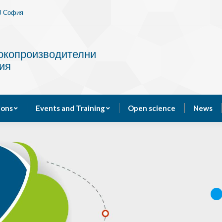
13 София
Services
Publications
Events and Training
сокопроизводителни
ия
ions
Events and Training
Open science
News