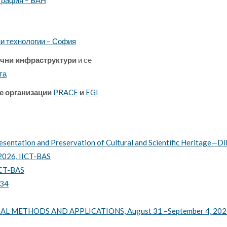
и технологии – София
учни инфраструктури
и се
та
е организации
PRACE
и
EGI
resentation and Preservation of Cultural and Scientific Heritage
 2026, IICT-BAS
ICT-BAS
034
ETHODS AND APPLICATIONS, August 31 –September 4, 2026, 