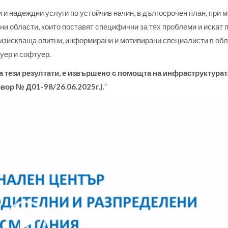
и надеждни услуги по устойчив начин, в дългосрочен план, при 
и области, които поставят специфични за тях проблеми и искат 
изискваща опитни, информирани и мотивирани специалисти в обла
уер и софтуер.
а тези резултати, е извършено с помощта на инфраструктурата
ор № Д01-98/26.06.2025г.).
”