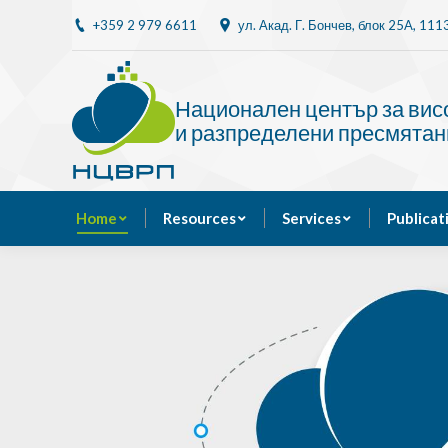
+359 2 979 6611
ул. Акад. Г. Бончев, блок 25A, 11
Home
Resources
Национален център за ви
и разпределени пресмятан
Home
Resources
Services
Publicat