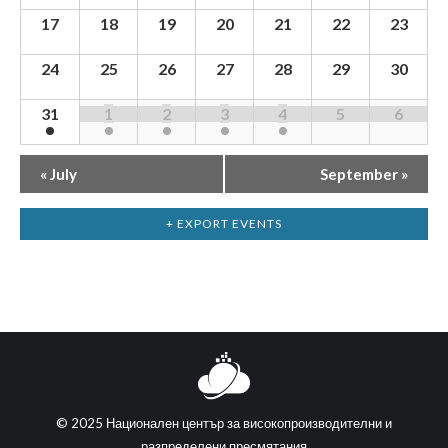
17
18
19
20
21
22
23
24
25
26
27
28
29
30
31
1
2
3
4
5
6
«
July
September
»
+ EXPORT EVENTS
© 2025 Национален център за високопроизводителни и
разпределени пресмятания