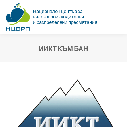
Национален център за
високопроизводителни
и разпределени пресмятания
ИИКТ КЪМ БАН
Ти си тук: