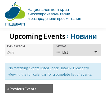
Национален център за
високопроизводителни
и разпределени пресмятания
Upcoming Events
› Новини
Events
Events
EVENTS FROM
Event
VIEW AS
List
Search
Views
Search
Navigation
and
No matching events listed under Новини. Please try
Views
viewing the full calendar for a complete list of events.
Navigation
«
Previous Events