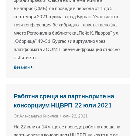
България (СМБ), се проведе в периода от 1 до 5
септември 2021 година в град Бургас. Участието в
тази конференция бе хибридно – присъствено (на
място Регионална библиотека „Пейо К. Яворов“, ул.
„Оборище“ 49-51, Бургас ) и виртуално чрез
платформата ZOOM. Повече инфромация относно
събитието…
Детайли
Работна среща на партньорите на
консорциум НЦВРП, 22 юли 2021
От
Александър Кирилов
юли 22, 2021
На 22 юли от 14 ч. ще се проведе работна среща на
партньорите в консорциум НЦВРП, на която ще се