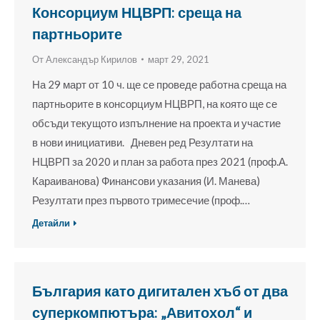
Консорциум НЦВРП: среща на
партньорите
От
Александър Кирилов
март 29, 2021
На 29 март от 10 ч. ще се проведе работна среща на
партньорите в консорциум НЦВРП, на която ще се
обсъди текущото изпълнение на проекта и участие
в нови инициативи. Дневен ред Резултати на
НЦВРП за 2020 и план за работа през 2021 (проф.А.
Караиванова) Финансови указания (И. Манева)
Резултати през първото тримесечие (проф.…
Детайли
България като дигитален хъб от два
суперкомпютъра: „Авитохол“ и