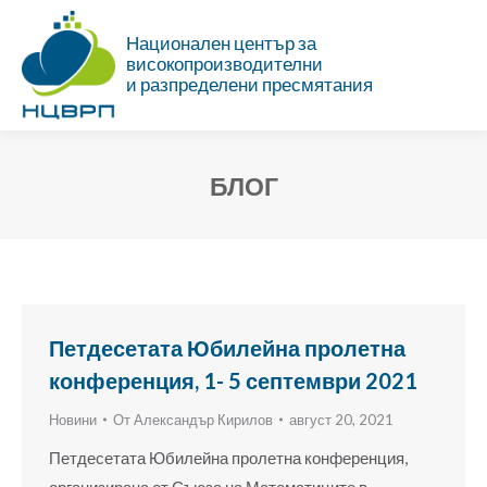
Национален център за
високопроизводителни
и разпределени пресмятания
БЛОГ
Ти си тук:
Петдесетата Юбилейна пролетна
конференция, 1- 5 септември 2021
Новини
От
Александър Кирилов
август 20, 2021
Петдесетата Юбилейна пролетна конференция,
организирана от Съюза на Математиците в