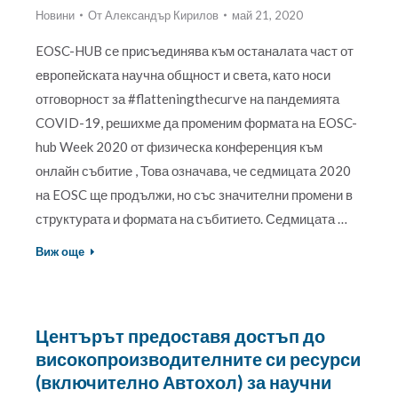
Новини
От
Александър Кирилов
май 21, 2020
EOSC-HUB се присъединява към останалата част от
европейската научна общност и света, като носи
отговорност за #flatteningthecurve на пандемията
COVID-19, решихме да променим формата на EOSC-
hub Week 2020 от физическа конференция към
онлайн събитие , Това означава, че седмицата 2020
на EOSC ще продължи, но със значителни промени в
структурата и формата на събитието. Седмицата …
Виж още
Центърът предоставя достъп до
високопроизводителните си ресурси
(включително Автохол) за научни