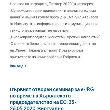
Носител на наградата „Питагор 2020“ в категория
„Суперкомпютърни приложения и анализ на големи
данни“ е нашият колега проф. д-р Емануил Атанасов
от Института за информационни и комуникационнни
технология, ръководител на секция
„Високопроизводителни системи, мрежи и алгоритми“.
Отличието беше връчено от генералният директор
на „Хюлет Пакард България“ Ираван Хира в
присъствето на комисар Мария Габриел и…
Виж още
Първият отворен семинар за е-IRG
по време на Хърватското
председателство на ЕС, 25-
26.05.2020, Виртуално