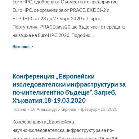
EuroHPC, одобрена от Съвместното предприятие
EuroHPC, се организира от PRACE, EXDCI-2 и
ETP4HPC от 23 до 27 март 2020 г., Порто,
Португалия. PRACEdays20 ще бъде част от срещата
на върха на EuroHPC 2020. Подобно…
Виж още
Конференция „Европейски
изследователски инфраструктури за
по-интелигентно бъдеще“, Загреб,
Хърватия,18-19.03.2020
Новини
От
Александър Кирилов
февруари 13, 2020
Конференцията „Европейска
научноизследователска инфраструктура за по-
интелигентно бъдеще“ ще се проведе от 18 до 19