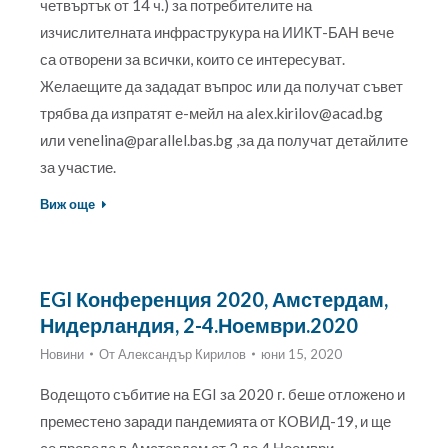
четвъртък от 14 ч.) за потребителите на
изчислителната инфраструкура на ИИКТ-БАН вече
са отворени за всички, които се интересуват.
Желаещите да зададат въпрос или да получат съвет
трябва да изпратят е-мейл на alex.kirilov@acad.bg
или venelina@parallel.bas.bg ,за да получат детайлите
за участие.
Виж още
EGI Конференция 2020, Амстердам,
Нидерландия, 2-4.Ноември.2020
Новини
От
Александър Кирилов
юни 15, 2020
Водещото събитие на EGI за 2020 г. беше отложено и
преместено заради пандемията от КОВИД-19, и ще
се проведе в Амстердам от 2 до 4 Ноември.