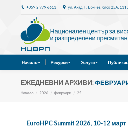
+359 2 979 6611
ул. Акад. Г. Бончев, блок 25A, 11
Начало
Ресурси
Национален център за ви
и разпределени пресмятан
Начало
Ресурси
Услуги
Публикац
ЕЖЕДНЕВНИ АРХИВИ:
ФЕВРУАРИ 
Ти си тук:
Начало
2026
февруари
25
EuroHPC Summit 2026, 10-12 март