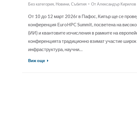
Без категория
,
Новини
,
Събития
От
Александър Кирилов
От 10 до 12 март 2026г в Пафос, Кипър ще се про
конференция EuroHPC Summit, посветена на високо
(ИИ) и квантовите изчисления в рамките на европей
конференцията традиционно взимат участие широк 
инфраструктура, научни…
Виж още