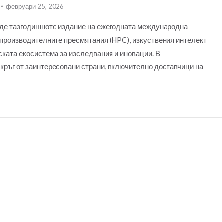
февруари 25, 2026
веде тазгодишното издание на ежегодната международна
производителните пресмятания (HPC), изкуствения интелект
ската екосистема за изследвания и иновации. В
кръг от заинтересовани страни, включително доставчици на