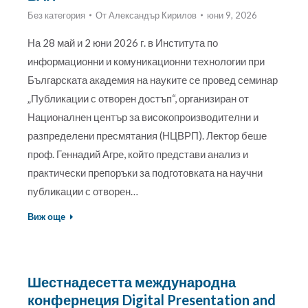
Без категория
От
Александър Кирилов
юни 9, 2026
На 28 май и 2 юни 2026 г. в Института по
информационни и комуникационни технологии при
Българската академия на науките се провед семинар
„Публикации с отворен достъп“, организиран от
Националнен център за високопроизводителни и
разпределени пресмятания (НЦВРП). Лектор беше
проф. Геннадий Агре, който представи анализ и
практически препоръки за подготовката на научни
публикации с отворен…
Виж още
Шестнадесетта международна
конфернеция Digital Presentation and