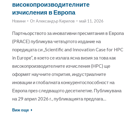
високопроизводителните
изчисления в Европа
Новини
От
Александър Кирилов
май 11, 2026
Партньорството за иновативни пресмятания в Европа
(PRACE) публикува четвъртото издание на
поредицата си „Scientific and Innovation Case for HPC
in Europe“, в което се излага ясна визия за това как
високопроизводителните изчисления (HPC) ще
оформят научните открития, индустриалните
иновации и глобалната конкурентоспособност на
Европа през следващото десетилетие. Публикувана
на 29 април 2026 г., публикацията предлага…
Виж още