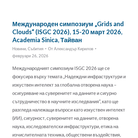
Международен симпозиум „Grids and
Clouds“ (ISGC 2026), 15-20 март 2026,
Academia Sinica, Тайван
Новини
,
Събития
От
Александър Кирилов
февруари 26, 2026
Международният симпозиум ISGC 2026 ще се
фокусира върху темата „Надеждни инфраструктури и
изкуствен интелект за глобална отворена наука –
осигуряване на суверенитет на данните и сигурно
сътрудничество в научните изследвания“, като ще
разгледа належащи въпроси като изкуствен интелект
(ИИ), сигурност, суверенитет на данните, отворена
наука, изследователски инфраструктури, етика на
изчислителната техника, обществени въздействия,