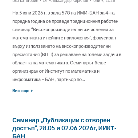
Без категория
От
Александър Кирилов
юни 9, 2026
На 5 юни 2026 г. в зала 578 на ИМИ-БАН за 4-та
поредна година се проведе традиционния работен
семинар “Високопроизводителни изчисления за
математиката и нейните приложения“, фокусиран
върху използването на високопроизводителни
пресмятания (ВПП) за решаване на големи задачи в
областта на математиката. Семинарът беше
организиран от Институт по математика и
информатика – БАН, партньор по…
Виж още
Семинар „Публикации с отворен
достъп“, 28.05 и 02.06 2026г, ИИКТ-
БАН