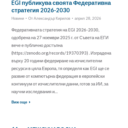
EGI публикува своята Федеративна
стратегия 2026-2030
Новини
От
Александър Кирилов
април 28, 2026
Федеративната стратегия на EGI 2026-2030,
одобрена на 27 ноември 2025 г. от Съвета на ЕГИ
вече е публично достъпна
(https://zenodo.org/records/19370393) . Изградена
върху 20 години федериране на изчислителни
ресурси в цяла Европа, тя определя как EGI ще се
развие от компютърна федерация в европейски
континуум от изчислителни данни, готов за ИИ, за
научни изследвания и…
Виж още