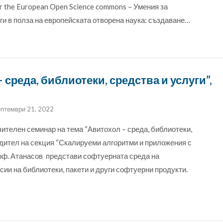
for the European Open Science commons – Умения за
и в полза на европейската отворена наука: създаване…
среда, библиотеки, средства и услуги”,
ептември 21, 2022
чителен семинар на тема “Авитохол – среда, библиотеки,
одител на секция “Скалируеми алгоритми и приложения с
оф. Атанасов представи софтуерната среда на
ии на библиотеки, пакети и други софтуерни продукти.