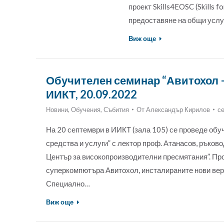
проект Skills4EOSC (Skills 
предоставяне на общи услуг
Виж още
Обучителен семинар “Авитохол – 
ИИКТ, 20.09.2022
Новини
,
Обучения
,
Събития
От
Александър Кирилов
с
На 20 септември в ИИКТ (зала 105) се проведе обу
средства и услуги” с лектор проф. Атанасов, ръков
Център за високопроизводителни пресмятания”. Пр
суперкомпютъра Авитохол, инсталираните нови верс
Специално…
Виж още