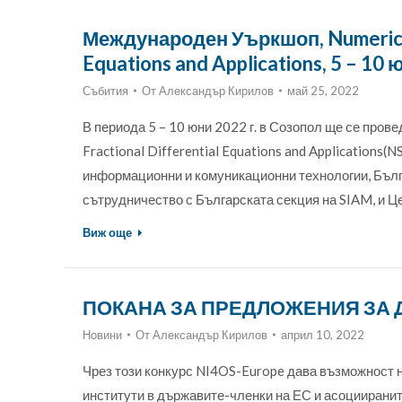
Международен Уъркшоп, Numerical S
Equations and Applications, 5 – 10
Събития
От
Александър Кирилов
май 25, 2022
В периода 5 – 10 юни 2022 г. в Созопол ще се пров
Fractional Differential Equations and Applications
информационни и комуникационни технологии, Бълга
сътрудничество с Българската секция на SIAM, и Ц
Виж още
ПОКАНА ЗА ПРЕДЛОЖЕНИЯ ЗА Д
Новини
От
Александър Кирилов
април 10, 2022
Чрез този конкурс NI4OS-Europe дава възможност н
институти в държавите-членки на ЕС и асоцииранит