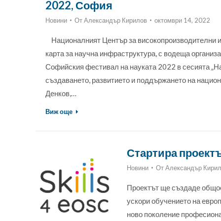
2022, София
Новини
От
Александър Кирилов
октомври 14, 2022
Националният Център за високопроизводителни и 
карта за научна инфраструктура, с водеща органи
Софийския фестивал на науката 2022 в сесията „На
създаването, развитието и поддържането на нацио
Денков,…
Виж още
Стартира проектъ
Новини
От
Александър Кири
Проектът ще създаде общое
ускори обучението на европ
ново поколение професиона