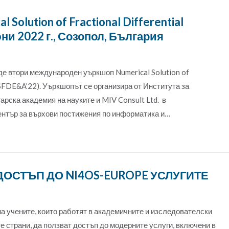
olution of Fractional Differential
 юни 2022 г., Созопол, България
еде втори международен уъркшоп Numerical Solution of
(NSFDE&A’22). Уъркшопът се организира от Института за
рска академия на науките и MIV Consult Ltd. в
ентър за върхови постижения по информатика и…
ОСТЪП ДО NI4OS-EUROPE УСЛУГИТЕ
а учените, които работят в академичните и изследователски
е страни, да ползват достъп до модерните услуги, включени в