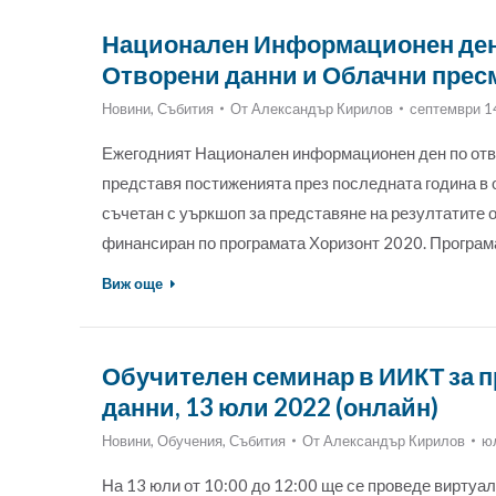
Национален Информационен ден 
Отворени данни и Облачни пресм
Новини
,
Събития
От
Александър Кирилов
септември 1
Ежегодният Национален информационен ден по отвор
представя постиженията през последната година в о
съчетан с уъркшоп за представяне на резултатите 
финансиран по програмата Хоризонт 2020. Програм
Виж още
Обучителен семинар в ИИКТ за п
данни, 13 юли 2022 (онлайн)
Новини
,
Обучения
,
Събития
От
Александър Кирилов
ю
На 13 юли от 10:00 до 12:00 ще се проведе виртуа