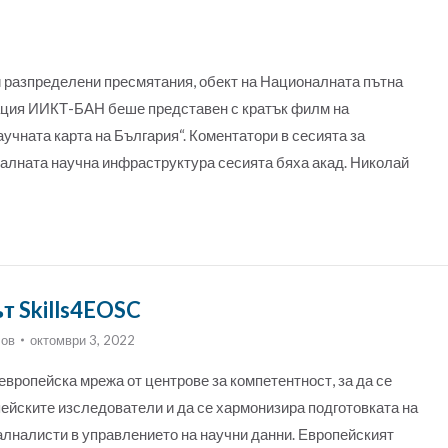
разпределени пресмятания, обект на Националната пътна
зация ИИКТ-БАН беше представен с кратък филм на
учната карта на България“. Коментатори в сесията за
налната научна инфраструктура сесията бяха акад. Николай
т Skills4EOSC
лов
октомври 3, 2022
вропейска мрежа от центрове за компетентност, за да се
ейските изследователи и да се хармонизира подготовката на
лналисти в управлението на научни данни. Европейският