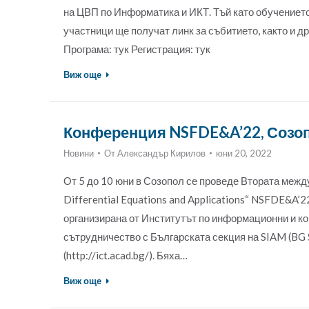
на ЦВП по Информатика и ИКТ. Тъй като обучението
участници ще получат линк за събитието, както и 
Програма: тук Регистрация: тук
Виж още
Конференция NSFDE&A’22, Созоп
Новини
От
Александър Кирилов
юни 20, 2022
От 5 до 10 юни в Созопол се проведе Втората между
Differential Equations and Applications“ NSFDE&A’2
организирана от Институтът по информационни и ко
сътрудничество с Българската секция на SIAM (BG
(http://ict.acad.bg/). Бяха…
Виж още