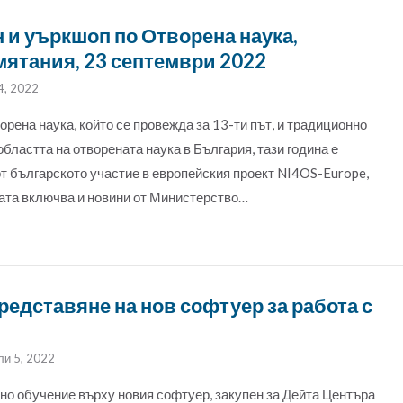
и уъркшоп по Отворена наука,
ятания, 23 септември 2022
4, 2022
ена наука, който се провежда за 13-ти път, и традиционно
бластта на отворената наука в България, тази година е
от българското участие в европейския проект NI4OS-Europe,
ата включва и новини от Министерство…
редставяне на нов софтуер за работа с
ли 5, 2022
лно обучение върху новия софтуер, закупен за Дейта Центъра