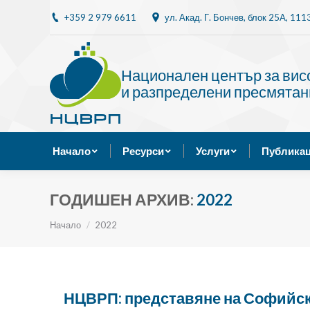
+359 2 979 6611
ул. Акад. Г. Бончев, блок 25A, 11
Начало
Ресурси
Национален център за ви
и разпределени пресмятан
Начало
Ресурси
Услуги
Публикац
ГОДИШЕН АРХИВ:
2022
Ти си тук:
Начало
2022
НЦВРП: представяне на Софийски