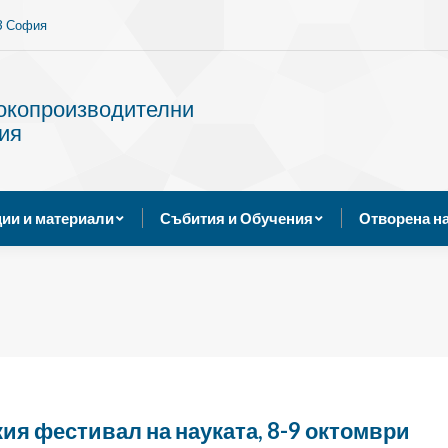
13 София
Услуги
Публикации и материали
Събития и Обуче
сокопроизводителни
ия
ии и материали
Събития и Обучения
Отворена н
я фестивал на науката, 8-9 октомври