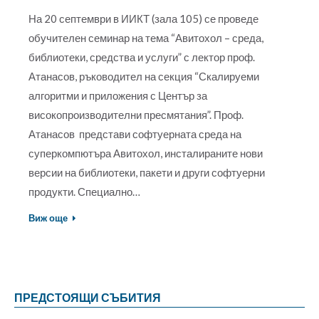
На 20 септември в ИИКТ (зала 105) се проведе
обучителен семинар на тема “Авитохол – среда,
библиотеки, средства и услуги” с лектор проф.
Атанасов, ръководител на секция “Скалируеми
алгоритми и приложения с Център за
високопроизводителни пресмятания”. Проф.
Атанасов представи софтуерната среда на
суперкомпютъра Авитохол, инсталираните нови
версии на библиотеки, пакети и други софтуерни
продукти. Специално…
Виж още
ПРЕДСТОЯЩИ СЪБИТИЯ