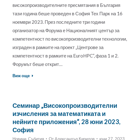
високопроизводителните пресмятания в България
тази година беше проведен в София Тех Парк на 16
ноември 2023. През последните три години
организатор на Форума е Националният център за
компетентност по високопроизводителни технологии,
изграден в рамките на проект „Центрове за
компетентност в рамките на EuroHPC”, фаза 1 и 2.
Форумът беше открит…
Виж още
Семинар „Високопроизводителни
изчисления за математиката и
нейните приложения“, 28 юни 2023,
София
Новини
,
Събития
От
Александър Кирилов
юни 27, 2023