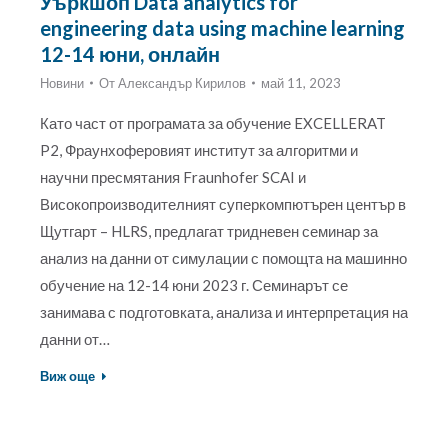
Уъркшоп Data analytics for
engineering data using machine learning
12-14 юни, онлайн
Новини
От
Александър Кирилов
май 11, 2023
Като част от програмата за обучение EXCELLERAT
P2, Фраунхоферовият институт за алгоритми и
научни пресмятания Fraunhofer SCAI и
Високопроизводителният суперкомпютърен център в
Щутгарт – HLRS, предлагат тридневен семинар за
анализ на данни от симулации с помощта на машинно
обучение на 12-14 юни 2023 г. Семинарът се
занимава с подготовката, анализа и интерпретация на
данни от…
Виж още