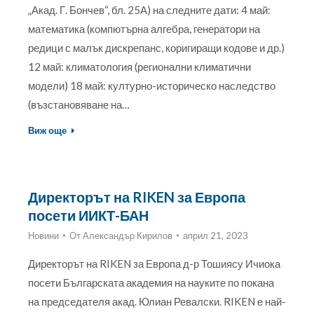
„Акад. Г. Бончев“, бл. 25А) на следните дати: 4 май:
математика (компютърна алгебра, генератори на
редици с малък дискрепанс, коригиращи кодове и др.)
12 май: климатология (регионални климатични
модели) 18 май: културно-историческо наследство
(възстановяване на…
Виж още
Директорът на RIKEN за Европа
посети ИИКТ-БАН
Новини
От
Александър Кирилов
април 21, 2023
Директорът на RIKEN за Европа д-р Тошиясу Ичиока
посети Българската академия на науките по покана
на председателя акад. Юлиан Ревалски. RIKEN е най-