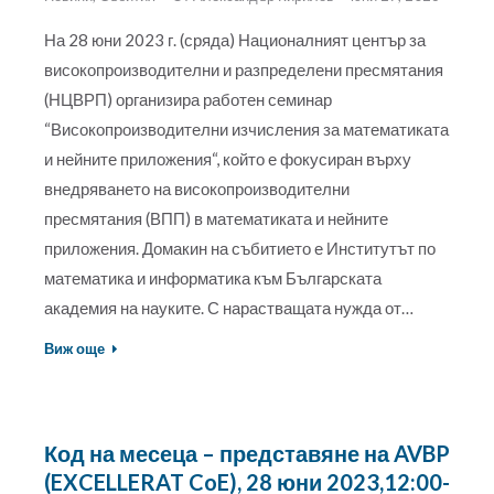
На 28 юни 2023 г. (сряда) Националният център за
високопроизводителни и разпределени пресмятания
(НЦВРП) организира работен семинар
“Високопроизводителни изчисления за математиката
и нейните приложения“, който е фокусиран върху
внедряването на високопроизводителни
пресмятания (ВПП) в математиката и нейните
приложения. Домакин на събитието е Институтът по
математика и информатика към Българската
академия на науките. С нарастващата нужда от…
Виж още
Код на месеца – представяне на AVBP
(EXCELLERAT CoE), 28 юни 2023,12:00-