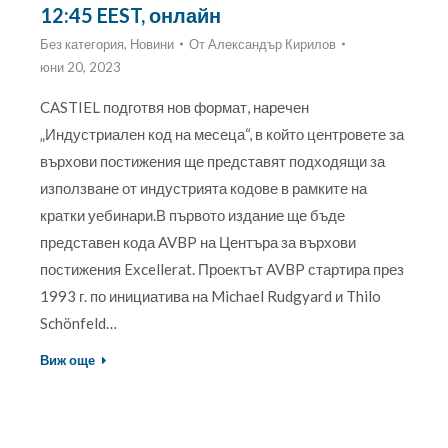
12:45 EEST, онлайн
Без категория
,
Новини
От
Александър Кирилов
юни 20, 2023
CASTIEL подготвя нов формат, наречен
„Индустриален код на месеца“, в който центровете за
върхови постижения ще представят подходящи за
използване от индустрията кодове в рамките на
кратки уебинари.В първото издание ще бъде
представен кода AVBP на Центъра за върхови
постижения Excellerat. Проектът AVBP стартира през
1993 г. по инициатива на Michael Rudgyard и Thilo
Schönfeld…
Виж още