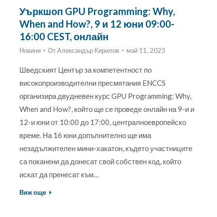
Уъркшоп GPU Programming: Why,
When and How?, 9 и 12 юни 09:00-
16:00 CEST, онлайн
Новини
От
Александър Кирилов
май 11, 2023
Шведският Център за компетентност по
високопроизводителни пресмятания ENCCS
организира двудневен курс GPU Programming: Why,
When and How?, който ще се проведе онлайн на 9-и и
12-и юни от 10:00 до 17:00, централноевропейско
време. На 16 юни допълнително ще има
незадължителен мини-хакатон, където участниците
са поканени да донесат свой собствен код, който
искат да пренесат към…
Виж още