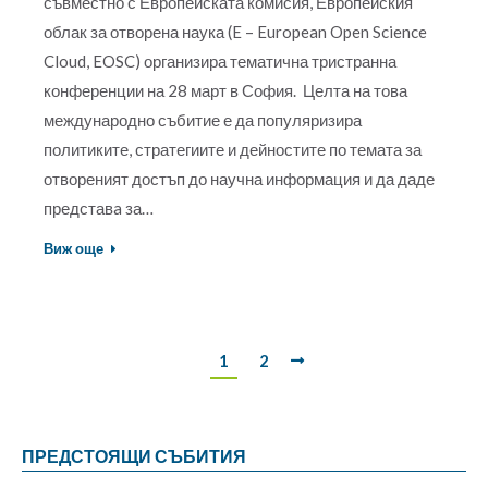
съвместно с Европейската комисия, Европейския
облак за отворена наука (E – European Open Science
Cloud, EOSC) организира тематична тристранна
конференции на 28 март в София. Целта на това
международно събитие е да популяризира
политиките, стратегиите и дейностите по темата за
отвореният достъп до научна информация и да даде
представa за…
Виж още
1
2
ПРЕДСТОЯЩИ СЪБИТИЯ