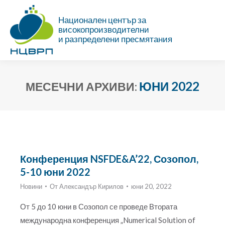
Национален център за
високопроизводителни
и разпределени пресмятания
ЮНИ 2022
МЕСЕЧНИ АРХИВИ:
Ти си тук:
Конференция NSFDE&A’22, Созопол,
5-10 юни 2022
Новини
От
Александър Кирилов
юни 20, 2022
От 5 до 10 юни в Созопол се проведе Втората
международна конференция „Numerical Solution of