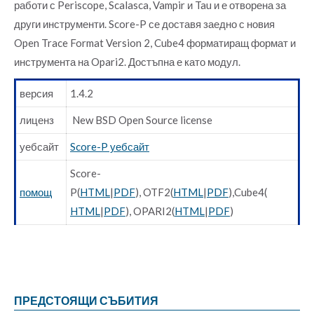
работи с Periscope, Scalasca, Vampir и Tau и е отворена за
други инструменти. Score-P се доставя заедно с новия
Open Trace Format Version 2, Cube4 форматиращ формат и
инструмента на Opari2. Достъпна е като модул.
версия
1.4.2
лиценз
New BSD Open Source license
уебсайт
Score-P уебсайт
Score-
помощ
P(
HTML
|
PDF
), OTF2(
HTML
|
PDF
),Cube4(
HTML
|
PDF
), OPARI2(
HTML
|
PDF
)
ПРЕДСТОЯЩИ СЪБИТИЯ