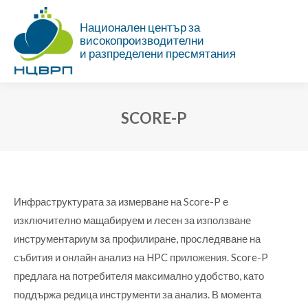
Национален център за
високопроизводителни
и разпределени пресмятания
SCORE-P
Ти си тук:
Инфраструктурата за измерване на Score-P е
изключително мащабируем и лесен за използване
инструментариум за профилиране, проследяване на
събития и онлайн анализ на HPC приложения. Score-P
предлага на потребителя максимално удобство, като
поддържа редица инструменти за анализ. В момента