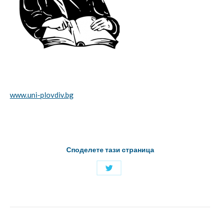
www.uni-plovdiv.bg
Споделете тази страница
Споделяне
с
Twitter
Project