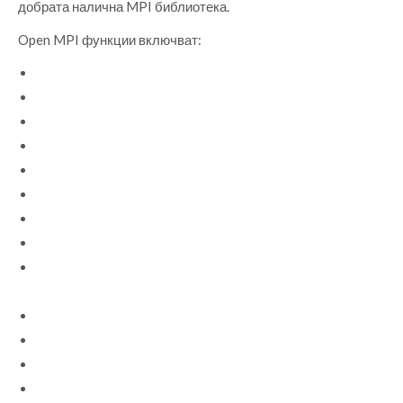
добрата налична MPI библиотека.
Open MPI функции включват:
Пълна съвместимост на стандартите MPI-3.1
Защита на безопасността и конкуренция
Динамично създаване на процеси
Toleranţa за грешки в мрежата и процесите
Подкрепете разнородността на мрежата
Единната библиотека поддържа всички мрежи
Инструментална екипировка
Поддържани са много планове за работа
Много поддържани операционни системи (32 и 64
битови)
Софтуер за качество на производството
Висока производителност на всички платформи
Преносим и поддържаем
Регулируем от инсталатори и крайни потребители