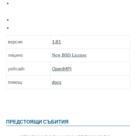
Проектиране на компоненти, документирани приложни
програмни интерфейси (API)
Активен и отзивчив пощенски списък
Лиценз с отворен код, базиран на BSD лиценза
версия
1.81
New BSD License
лиценз
уебсайт
OpenMPI
помощ
docs
ПРЕДСТОЯЩИ СЪБИТИЯ