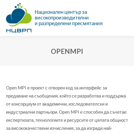
Национален център за
високопроизводителни
и разпределени пресмятания
OPENMPI
Ти си тук:
Open MPI е проект с отворен код за интерфейс за
предаване на съобщения, който се разработва и поддържа
от консорциум от академични, изследователски и
индустриални партньори. Open MPI е способен да съчетае
експертизата, технологиите и ресурсите от цялата общност
за висококачествени изчисления, за да изгради най-