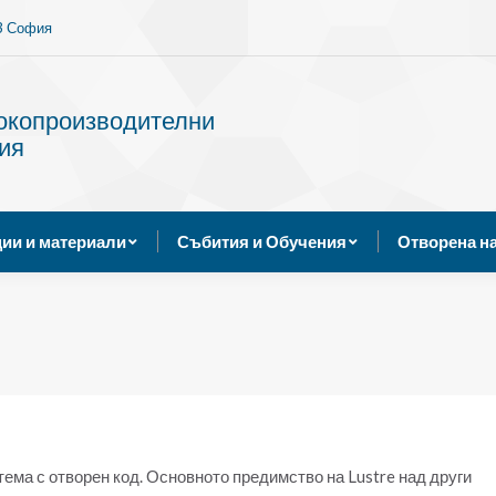
13 София
Услуги
Публикации и материали
Събития и Обуче
сокопроизводителни
ия
ии и материали
Събития и Обучения
Отворена н
ма с отворен код. Основното предимство на Lustre над други