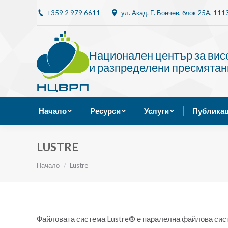
+359 2 979 6611
ул. Акад. Г. Бончев, блок 25A, 11
Начало
Ресурси
Национален център за ви
и разпределени пресмятан
Начало
Ресурси
Услуги
Публикац
LUSTRE
Ти си тук:
Начало
Lustre
Файловата система Lustre® е паралелна файлова систе