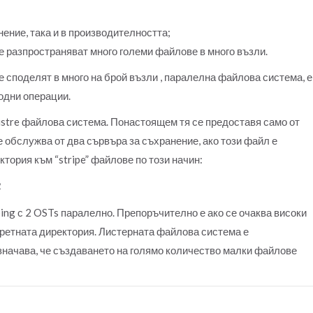
нение, така и в производителността;
е разпространяват много големи файлове в много възли.
е споделят в много на брой възли , паралелна файлова система, е
одни операции.
ustre файлова система. Понастоящем тя се предоставя само от
е обслужва от два сървъра за съхранение, ако този файл е
тория към “stripe” файлове по този начин:
2
ping с 2 OSTs паралелно. Препоръчително е ако се очаква високи
кретната директория. Листерната файлова система е
значава, че създаването на голямо количество малки файлове