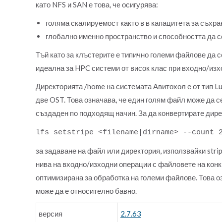
като NFS и SAN е това, чe осигурява:
голяма скалируемост както в в капацитета за съхра
глобално именно пространство и способността да с
Тъй като за клъстерите е типично големи файлове да с
идеална за HPC системи от висок клас при входно/изх
Директорията /home на системата Авитохол е от тип L
две OST. Това означава, че един голям файл може да с
създаден по подходящ начин. За да конвертирате дирек
lfs setstripe <filename|dirname> --count 
за задаване на файл или директория, използвайки stri
нива на входно/изходни операции с файловете на кон
оптимизирана за обработка на големи файлове. Това о
може да е относително бавно.
версия
2.7.63