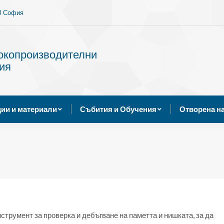
13 София
Услуги
Публикации и материали
Събития и Обуче
сокопроизводителни
ия
ии и материали
Събития и Обучения
Отворена н
нструмент за проверка и дебъгване на паметта и нишката, за да