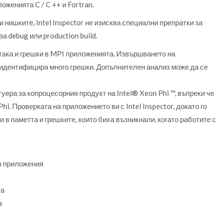
оженията C / C ++ и Fortran.
и нишките, Intel Inspector не изисква специални препратки за
а debug или production build.
, така и грешки в MPI приложенията. Извършването на
идентифицира много грешки. Допълнителен анализ може да се
фтуера за копроцесорния продукт на Intel® Xeon Phi ™, въпреки че
hi. Проверката на приложението ви с Intel Inspector, докато го
 в паметта и грешките, които биха възникнали, когато работите с
an приложения
та
а