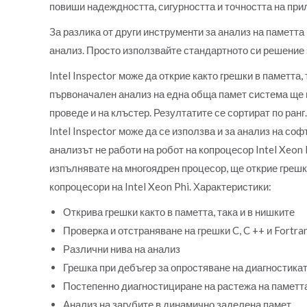
повиши надеждността, сигурността и точността на прил
За разлика от други инструменти за анализ на паметта 
анализ. Просто използвайте стандартното си решение з
Intel Inspector може да открие както грешки в паметта
първоначален анализ на една обща памет система ще 
проведе и на клъстер. Резултатите се сортират по ранг.
Intel Inspector може да се използва и за анализ на со
анализът не работи на робот на копроцесор Intel Xeon P
изпълнявате на многоядрен процесор, ще открие грешки
копроцесори на Intel Xeon Phi.
Характеристики:
Открива грешки както в паметта, така и в нишките
Проверка и отстраняване на грешки C, C ++ и Fortr
Различни нива на анализ
Грешка при дебъгер за опростяване на диагностика
Постепенно диагностициране на растежа на паметт
Анализ на загубите в динамично заделена памет