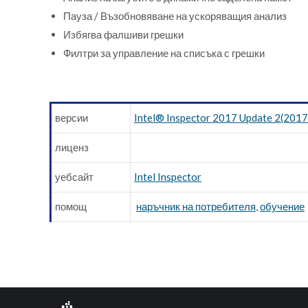
Пауза / Възобновяване на ускоряващия анализ
Избягва фалшиви грешки
Филтри за управление на списъка с грешки
версии
Intel® Inspector 2017 Update 2(201
лиценз
уебсайт
Intel Inspector
помощ
наръчник на потребителя
,
обучение