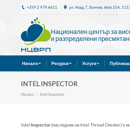
+359 2 979 6611
ул. Акад. Г. Бончев, блок 25A, 11
Начало
Ресурси
Национален център за ви
и разпределени пресмятан
Начало
Ресурси
Услуги
Публикац
INTEL INSPECTOR
Ти си тук:
Начало
Intel Inspector
Intel
Inspector
(наследник на Intel Thread Checker) е и