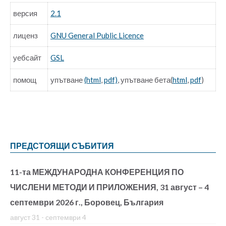
версия
2.1
лиценз
GNU General Public Licence
уебсайт
GSL
помощ
упътване
(html
,
pdf)
, упътване бета(
html
,
pdf
)
ПРЕДСТОЯЩИ СЪБИТИЯ
11-та МЕЖДУНАРОДНА КОНФЕРЕНЦИЯ ПО
ЧИСЛЕНИ МЕТОДИ И ПРИЛОЖЕНИЯ, 31 август – 4
септември 2026 г., Боровец, България
август 31
-
септември 4