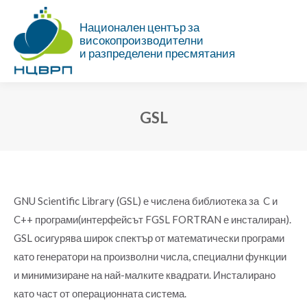
Национален център за
високопроизводителни
и разпределени пресмятания
GSL
Ти си тук:
GNU Scientific Library (GSL) е числена библиотека за C и
C++ програми(интерфейсът FGSL FORTRAN е инсталиран).
GSL осигурява широк спектър от математически програми
като генератори на произволни числа, специални функции
и минимизиране на най-малките квадрати. Инсталирано
като част от операционната система.