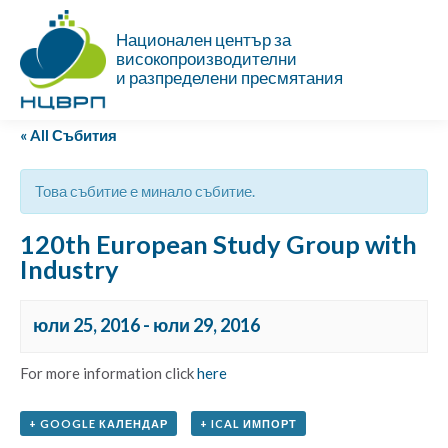
Национален център за
високопроизводителни
и разпределени пресмятания
« All Събития
Това събитие е минало събитие.
120th European Study Group with
Industry
юли 25, 2016
-
юли 29, 2016
For more information click
here
+ GOOGLE КАЛЕНДАР
+ ICAL ИМПОРТ