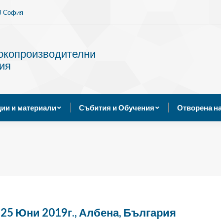
13 София
Услуги
Публикации и материали
Събития и Обуче
сокопроизводителни
ия
ии и материали
Събития и Обучения
Отворена н
25 Юни 2019г., Албена, България