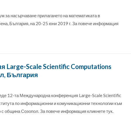
м за насърчаване прилагането на математиката в
ена, България, на 20-25 юни 2019 г. За повече информация
Large-Scale Scientific Computations
ол, България
веде 12-та Международна конференция Large-Scale Scientific
нститута по информационни и комуникационни технологии към
 с община Созопол. За повече информация кликнете тук.