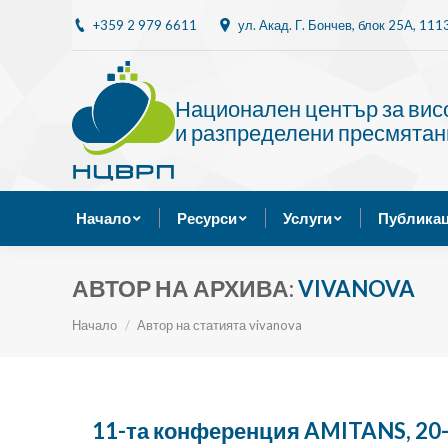
+359 2 979 6611
ул. Акад. Г. Бончев, блок 25A, 11
Начало
Ресурси
Национален център за ви
и разпределени пресмятан
Начало
Ресурси
Услуги
Публикац
АВТОР НА АРХИВА:
VIVANOVA
Ти си тук:
Начало
Автор на статията vivanova
11-та конференция AMITANS, 20-