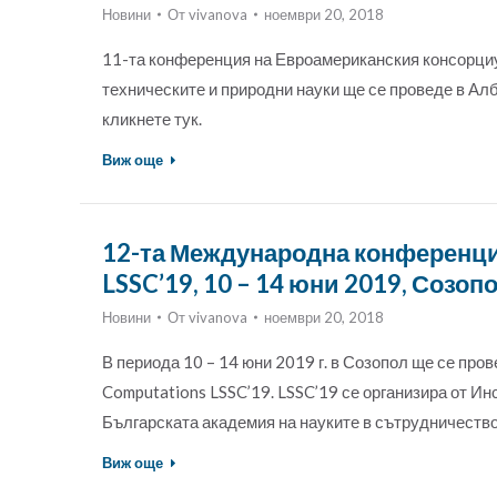
Новини
От
vivanova
ноември 20, 2018
11-та конференция на Евроамериканския консорциу
техническите и природни науки ще се проведе в Алб
кликнете тук.
Виж още
12-та Международна конференция 
LSSC’19, 10 – 14 юни 2019, Созоп
Новини
От
vivanova
ноември 20, 2018
В периода 10 – 14 юни 2019 г. в Созопол ще се про
Computations LSSC’19. LSSC’19 се организира от И
Българската академия на науките в сътрудничество
Виж още