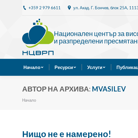
+359 2 979 6611
ул. Акад. Г. Бончев, блок 25A, 11
Начало
Ресурси
Национален център за ви
и разпределени пресмятан
Начало
Ресурси
Услуги
Публикац
АВТОР НА АРХИВА:
MVASILEV
Ти си тук:
Начало
Нищо не е намерено!