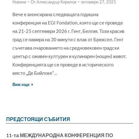
Новини
От
Александър Кирилов
октомври 27, 2025
Вече е анонсирана следващата годишна
конференция на EGI Fondation, която ще се проведе
на 21-25 септември 2026 г. Гент, Белгия. Този красив
град се намира на 30 минути с влак от Брюксел. Гент
съчетава очарованието на средновековен градски
център с оживен културен и кулинарен (нощен) живот.
Конференцията ще се проведе в историческото
място „Де Бийлоке“…
Виж още
ПРЕДСТОЯЩИ СЪБИТИЯ
11-та МЕЖДУНАРОДНА КОНФЕРЕНЦИЯ ПО