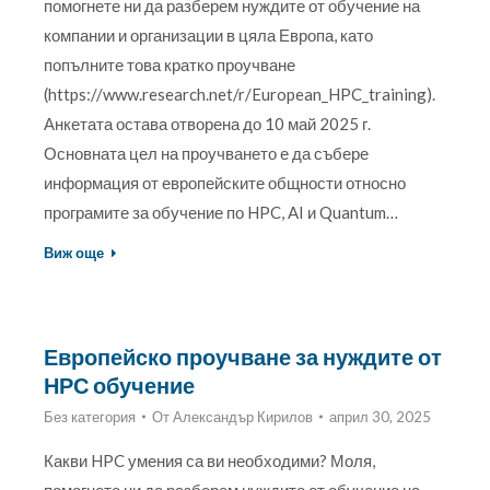
помогнете ни да разберем нуждите от обучение на
компании и организации в цяла Европа, като
попълните това кратко проучване
(https://www.research.net/r/European_HPC_training).
Анкетата остава отворена до 10 май 2025 г.
Основната цел на проучването е да събере
информация от европейските общности относно
програмите за обучение по HPC, AI и Quantum…
Виж още
Европейско проучване за нуждите от
НРС обучение
Без категория
От
Александър Кирилов
април 30, 2025
Какви HPC умения са ви необходими? Моля,
помогнете ни да разберем нуждите от обучение на