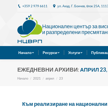
+359 2 979 6611
ул. Акад. Г. Бончев, блок 25A, 11
Начало
Ресурси
Национален център за ви
и разпределени пресмятан
Начало
Ресурси
Услуги
Публикац
ЕЖЕДНЕВНИ АРХИВИ:
АПРИЛ 23,
Ти си тук:
Начало
2021
април
23
Към реализиране на национални 