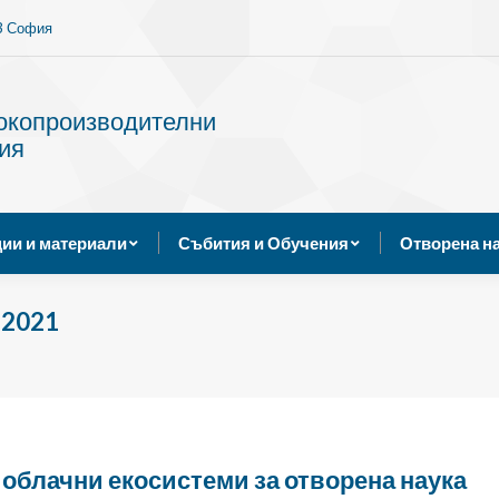
13 София
Услуги
Публикации и материали
Събития и Обуче
сокопроизводителни
ия
ии и материали
Събития и Обучения
Отворена н
 2021
облачни екосистеми за отворена наука