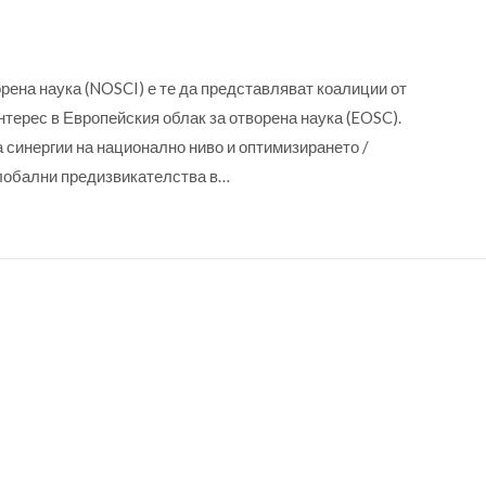
рена наука (NOSCI) е те да представляват коалиции от
нтерес в Европейския облак за отворена наука (EOSC).
синергии на национално ниво и оптимизирането /
глобални предизвикателства в…