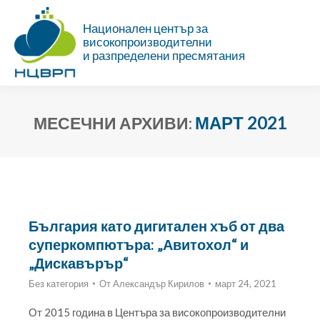
Национален център за
високопроизводителни
и разпределени пресмятания
МАРТ 2021
МЕСЕЧНИ АРХИВИ:
Ти си тук:
България като дигитален хъб от два
суперкомпютъра: „Авитохол“ и
„Дискавърър“
Без категория
От
Александър Кирилов
март 24, 2021
От 2015 година в Центъра за високопроизводителни