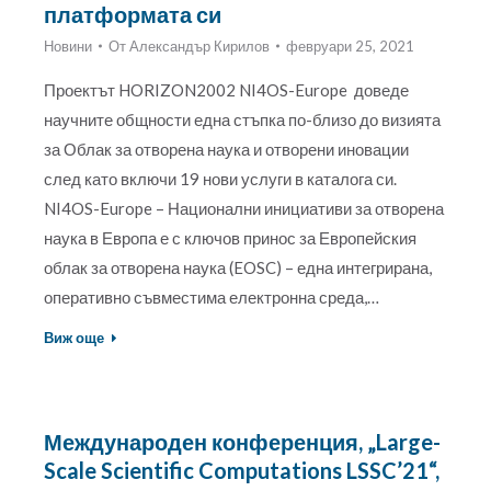
платформата си
Новини
От
Александър Кирилов
февруари 25, 2021
Проектът HORIZON2002 NI4OS-Europe доведе
научните общности една стъпка по-близо до визията
за Облак за отворена наука и отворени иновации
след като включи 19 нови услуги в каталога си.
NI4OS-Europe – Национални инициативи за отворена
наука в Европа е с ключов принос за Европейския
облак за отворена наука (EOSC) – една интегрирана,
оперативно съвместима електронна среда,…
Виж още
Международен конференция, „Large-
Scale Scientific Computations LSSC’21“,