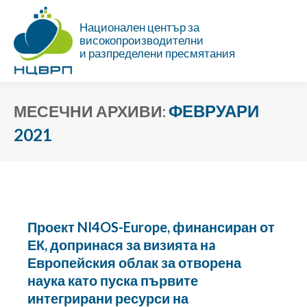
Национален център за
високопроизводителни
и разпределени пресмятания
ФЕВРУАРИ
МЕСЕЧНИ АРХИВИ:
2021
Ти си тук:
Проект NI4OS-Europe, финансиран от
ЕК, допринася за визията нa
Европейския облак за отворена
наука като пуска първите
интегрирани ресурси на