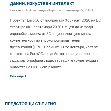
данни, изкуствен интелект
Новини
От
Александър Кирилов
септември 9, 2020
Проектът EuroCC от програмата Хоризонт 2020 на ЕС
стартира на 1 септември 2020 г. с цел да изгради
европейска мрежа от 33 национални центъра за
компетентност по високопроизводителни
пресмятания (HPC). Всеки от 33-те центъра, част от
мрежата на EuroCC, ще действа на национално ниво,
за да картографира съществуващите компетенции в
областта на HPC и свързаните…
Виж още
ПРЕДСТОЯЩИ СЪБИТИЯ