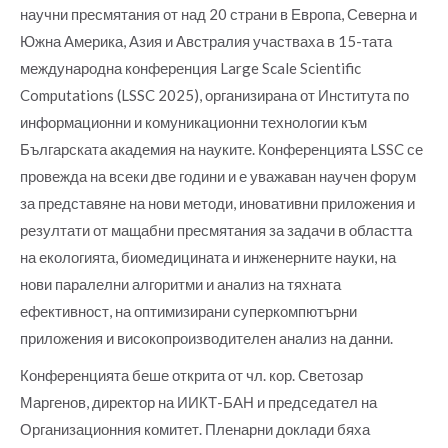
научни пресмятания от над 20 страни в Европа, Северна и
Южна Америка, Азия и Австралия участваха в 15-тата
международна конференция Large Scale Scientific
Computations (LSSC 2025), организирана от Института по
информационни и комуникационни технологии към
Българската академия на науките. Конференцията LSSC се
провежда на всеки две години и е уважаван научен форум
за представяне на нови методи, иновативни приложения и
резултати от мащабни пресмятания за задачи в областта
на екологията, биомедицината и инженерните науки, на
нови паралелни алгоритми и анализ на тяхната
ефективност, на оптимизирани суперкомпютърни
приложения и високопроизводителен анализ на данни.
Конференцията беше открита от чл. кор. Светозар
Маргенов, директор на ИИКТ-БАН и председател на
Организационния комитет. Пленарни доклади бяха