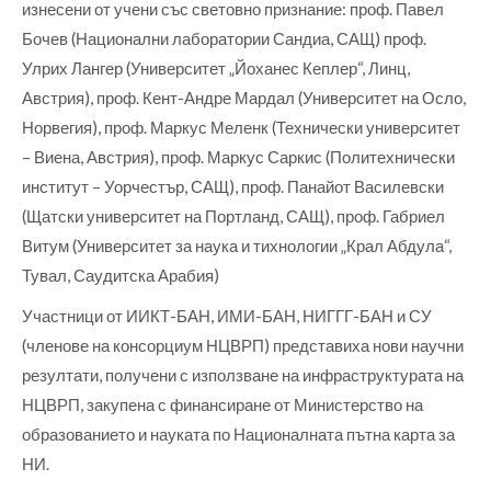
изнесени от учени със световно признание: проф. Павел
Бочев (Национални лаборатории Сандиа, САЩ) проф.
Улрих Лангер (Университет „Йоханес Кеплер“, Линц,
Австрия), проф. Кент-Андре Мардал (Университет на Осло,
Норвегия), проф. Маркус Меленк (Технически университет
– Виена, Австрия), проф. Маркус Саркис (Политехнически
институт – Уорчестър, САЩ), проф. Панайот Василевски
(Щатски университет на Портланд, САЩ), проф. Габриел
Витум (Университет за наука и тихнологии „Крал Абдула“,
Тувал, Саудитска Арабия)
Участници от ИИКТ-БАН, ИМИ-БАН, НИГГГ-БАН и СУ
(членове на консорциум НЦВРП) представиха нови научни
резултати, получени с използване на инфраструктурата на
НЦВРП, закупена с финансиране от Министерство на
образованието и науката по Националната пътна карта за
НИ.