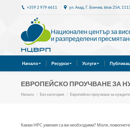
+359 2 979 6611
ул. Акад. Г. Бончев, блок 25A, 11
Начало
Ресурси
Национален център за ви
и разпределени пресмятан
Начало
Ресурси
Услуги
Публикац
ЕВРОПЕЙСКО ПРОУЧВАНЕ ЗА Н
Ти си тук:
Начало
Без категория
Европейско проучване за нуждите
Какви HPC умения са ви необходими? Моля, помогнете 