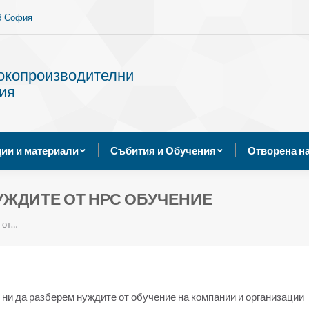
13 София
Услуги
Публикации и материали
Събития и Обуче
сокопроизводителни
ия
ии и материали
Събития и Обучения
Отворена н
УЖДИТЕ ОТ НРС ОБУЧЕНИЕ
 от…
ни да разберем нуждите от обучение на компании и организации