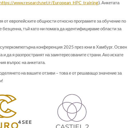
https://www.research.net/r/European_HPC_training
). Анкетата
я от европейските общности относно програмите за обучение по
е безценна, тъй като ни помага да идентифицираме области за
суперкомпютърна конференция 2025 през юни в Хамбург. Освен
а и да я разпространят на заинтересованите страни. Ако искате
ния въпрос на анкетата.
оделянето на вашите отзиви – това е от решаващо значение за
и!