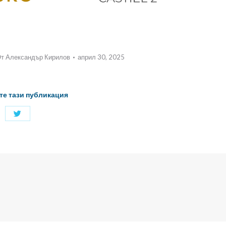
От
Александър Кирилов
април 30, 2025
те тази публикация
Споделяне
с
Twitter