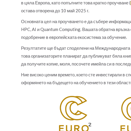
в цяла Европа, като попълните това кратко проучване (
остава отворена до 10 май 2025 г.
Основната цел на проучването е да събере информаци
HPC, AI и Quantum Computing. Вашата обратна връзка 
подобрение в европейската екосистема за обучение.
Резултатите ще бъдат споделени на Международната 
това организаторите планират да публикуват бяла книг
да получите копие, моля, посочете имейла си в послед
Ние високо ценим времето, което сте инвестирали в сп
оформянето на бъдещето на обучението в тези област