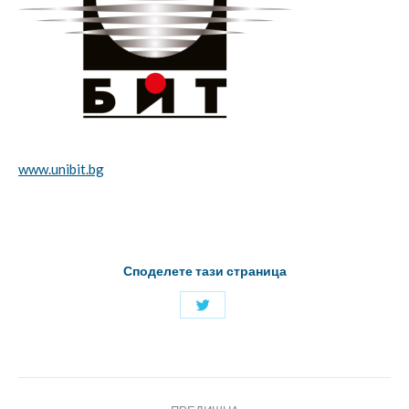
www.unibit.bg
Споделете тази страница
Споделяне
с
Twitter
Project