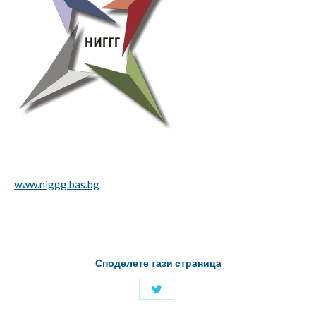
www.niggg.bas.bg
Споделете тази страница
Споделяне
с