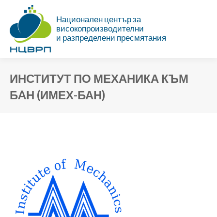
Национален център за
високопроизводителни
и разпределени пресмятания
ИНСТИТУТ ПО МЕХАНИКА КЪМ
БAН (ИМЕХ-БАН)
Ти си тук: