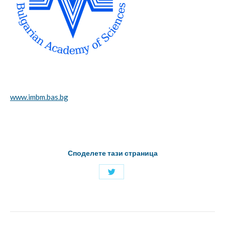
www.imbm.bas.bg
Споделете тази страница
Споделяне
с
Twitter
Project