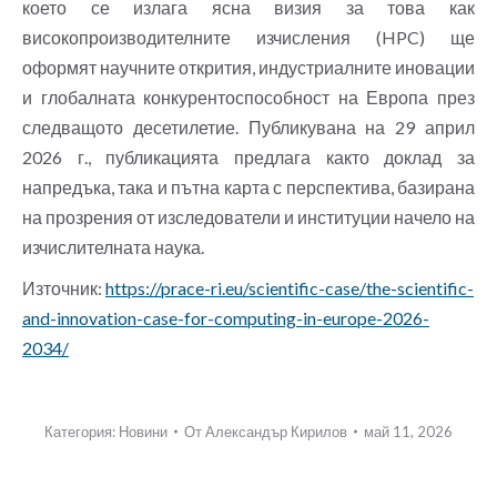
което се излага ясна визия за това как
високопроизводителните изчисления (HPC) ще
оформят научните открития, индустриалните иновации
и глобалната конкурентоспособност на Европа през
следващото десетилетие. Публикувана на 29 април
2026 г., публикацията предлага както доклад за
напредъка, така и пътна карта с перспектива, базирана
на прозрения от изследователи и институции начело на
изчислителната наука.
Източник:
https://prace-ri.eu/scientific-case/the-scientific-
and-innovation-case-for-computing-in-europe-2026-
2034/
Категория:
Новини
От
Александър Кирилов
май 11, 2026