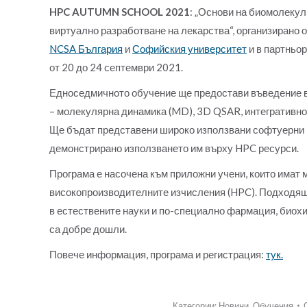
HPC AUTUMN SCHOOL 2021
: „Основи на биомолеку
виртуално разработване на лекарства“, организирано 
NCSA България
и
Софийския университет
и в партньо
от 20 до 24 септември 2021.
Едноседмичното обучение ще предостави въведение в
– молекулярна динамика (MD), 3D QSAR, интегративн
Ще бъдат представени широко използвани софтуерн
демонстрирано използването им върху HPC ресурси.
Програма е насочена към приложни учени, които имат 
високопроизводителните изчисления (HPC). Подходяща
в естествените науки и по-специално фармация, биох
са добре дошли.
Повече информация, програма и регистрация:
тук.
Категории:
Новини
,
Обучения