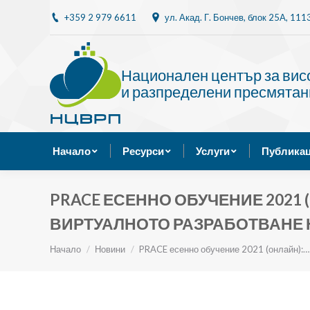
+359 2 979 6611
ул. Акад. Г. Бончев, блок 25A, 11
Начало
Ресурси
Национален център за ви
и разпределени пресмятан
Начало
Ресурси
Услуги
Публикац
PRACE ЕСЕННО ОБУЧЕНИЕ 2021
ВИРТУАЛНОТО РАЗРАБОТВАНЕ Н
Ти си тук:
Начало
Новини
PRACE есенно обучение 2021 (онлайн):…