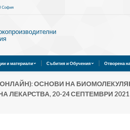
13 София
Услуги
Публикации и материали
Събития и Обуче
сокопроизводителни
ия
ии и материали
Събития и Обучения
Отворена н
 (ОНЛАЙН): ОСНОВИ НА БИОМОЛЕКУЛ
А ЛЕКАРСТВА, 20-24 СЕПТЕМВРИ 2021