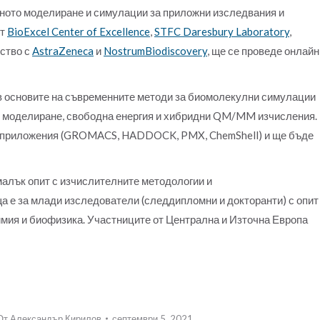
лното моделиране и симулации за приложни изследвания и
от
BioExcel Center of Excellence
,
STFC Daresbury Laboratory
,
рство с
AstraZeneca
и
NostrumBiodiscovery
, ще се проведе онлайн
 основите на съвременните методи за биомолекулни симулации
о моделиране, свободна енергия и хибридни QM/MM изчисления.
и приложения (GROMACS, HADDOCK, PMX, ChemShell) и ще бъде
малък опит с изчислителните методологии и
 е за млади изследователи (следдипломни и докторанти) с опит
имия и биофизика. Участниците от Централна и Източна Европа
От
Александър Кирилов
септември 5, 2021