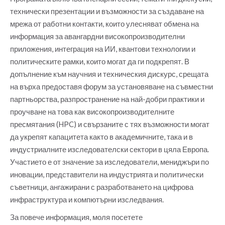
технически презентации и възможности за създаване на
мрежа от работни контакти, които улесняват обмена на
информация за авангардни високопроизводителни
приложения, интеграция на ИИ, квантови технологии и
политическите рамки, които могат да ги подкрепят. В
допълнение към научния и техническия дискурс, срещата
на върха предоставя форум за установяване на съвместни
партньорства, разпространение на най-добри практики и
проучване на това как високопроизводителните
пресмятания (HPC) и свързаните с тях възможности могат
да укрепят капацитета както в академичните, така и в
индустриалните изследователски сектори в цяла Европа.
Участието е от значение за изследователи, мениджъри по
иновации, представители на индустрията и политически
съветници, ангажирани с разработването на цифрова
инфраструктура и компютърни изследвания.
За повече информация, моля посетете