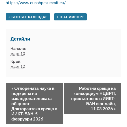
https://www.eurohpcsummit.eu/
+ GOOGLE КАЛЕНДАР
+ ICAL ИМПОРТ
Детайли
Начало:
март 10
Край:
март 12
«
Oтворената наука в
Работна среща на
подкрепа на
консорциум НЦВРП,
изследователската
присъствено в ИИКТ-
общност:
БАН и онлайн,
Докторантска среща в
11.03.2026
»
ИИКТ-БАН, 5
февруари 2026