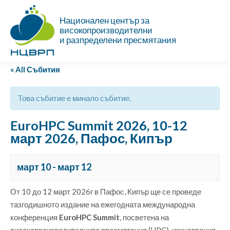
Национален център за
високопроизводителни
и разпределени пресмятания
« All Събития
Това събитие е минало събитие.
EuroHPC Summit 2026, 10-12
март 2026, Пафос, Кипър
март 10
-
март 12
От 10 до 12 март 2026г в Пафос, Кипър ще се проведе
тазгодишното издание на ежегодната международна
конференция
EuroHPC Summit
, посветена на
високопроизводителните пресмятания (HPC), изкуствения