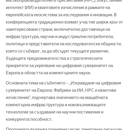
интелект (ИИ) и квантовите изчисления в рамките на
европейската екосистема за изследвания и иновации. В
конференцията традиционно взимат участие широк кръг от
заинтересовани страни, включително доставчици на
инфраструктура, научни и индустриални потребители,
политици и представители на изследователски общности,
които се събират, за да обсъдят текущите развития,
бъдещите предизвикателства и стратегическите
приоритети за укрепване на цифровия суверенитет на
Европа в областта на компютърните науки.
Основната тема на събитието – „Изграждане на цифровия
суверенитет на Европа: Фабрики за ИИ, HPC и квантови
изчисления“, подчертава значението на мащабната
компютърна инфраструктура и нововъзникващите
технологии за създаване на научни постижения и
конкурентоспособност.
Програмата включва пленарни сесии, тематични дискусии,