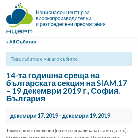
Национален център за
високопроизводителни
и разпределени пресмятания
« All Събития
Това събитие е минало събитие.
14-та годишна среща на
българската секция на SIAM,17
– 19 декември 2019 г., София,
България
декември 17, 2019
-
декември 19, 2019
Темите, които включва (но не се ограничават само до тях):
Математическа физика, Числен анализ, Изчисления с