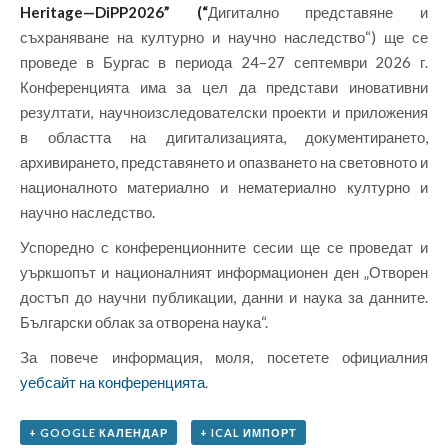
Heritage—DiPP2026” (“
Дигитално представяне и
съхраняване на културно и научно наследство“) ще се
проведе в Бургас в периода 24–27 септември 2026 г.
Конференцията има за цел да представи иновативни
резултати, научноизследователски проекти и приложения
в областта на дигитализацията, документирането,
архивирането, представянето и опазването на световното и
националното материално и нематериално културно и
научно наследство.
Успоредно с конференционните сесии ще се проведат и
уъркшопът и националният информационен ден „Отворен
достъп до научни публикации, данни и наука за данните.
Български облак за отворена наука“.
За повече информация, моля, посетете официалния
уебсайт на конференцията
.
+ GOOGLE КАЛЕНДАР
+ ICAL ИМПОРТ