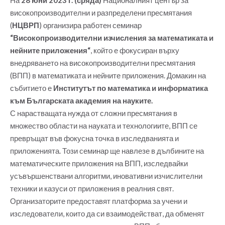
високопроизводителни и разпределени пресмятания
(
НЦВРП
) организира работен семинар
“Високопроизводителни изчисления за математиката и
нейните приложения“
, който е фокусиран върху
внедряването на високопроизводителни пресмятания
(ВПП) в математиката и нейните приложения. Домакин на
събитието е
Институтът по математика и информатика
към Българската академия на науките.
С нарастващата нужда от сложни пресмятания в
множество области на науката и технологиите, ВПП се
превръщат във фокусна точка в изследванията и
приложенията. Този семинар ще навлезе в дълбините на
математическите приложения на ВПП, изследвайки
усъвършенствани алгоритми, иновативни изчислителни
техники и казуси от приложения в реалния свят.
Организаторите предоставят платформа за учени и
изследователи, които да си взаимодействат, да обменят