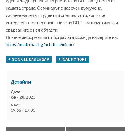
идеи и да допринасят за растежа на ВПП общността в
нашата страна. Семинарът е насочен към учени,
изследователи, студенти и специалисти, които се
интересуват от перспективите на ВПП в математиката и
свързаните с нея области.
Повече информация и програмата може да намерите на:
https://math.bas.bg/nchdc-seminar/
+ GOOGLE КАЛЕНДАР
+ ICAL ИМПОРТ
Детайли
Дата:
юни 28, 2023
Час:
09:55 - 17:00