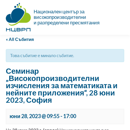
Национален център за
високопроизводителни
и разпределени пресмятания
« All Събития
Това събитие е минало събитие.
Семинар
„Високопроизводителни
изчисления за математиката и
нейните приложения“, 28 юни
2023, София
юни 28, 2023 @ 09:55
-
17:00
На
28 юни 2023 г. (сряда)
Националният център за