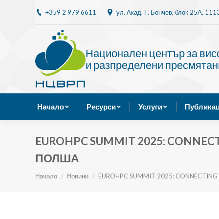
+359 2 979 6611
ул. Акад. Г. Бончев, блок 25A, 11
Начало
Ресурси
Национален център за ви
и разпределени пресмятан
Начало
Ресурси
Услуги
Публикац
EUROHPC SUMMIT 2025: CONNECTI
ПОЛША
Ти си тук:
Начало
Новини
EUROHPC SUMMIT 2025: CONNECTING 