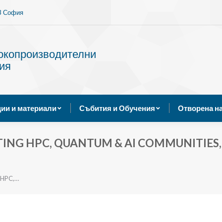
13 София
Услуги
Публикации и материали
Събития и Обуче
сокопроизводителни
ия
ии и материали
Събития и Обучения
Отворена н
NG HPC, QUANTUM & AI COMMUNITIES, 1
HPC,…