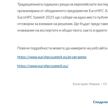
Традиционната годишна среща на европейските експер
организирана от обединеното предприятие EuroHPC JU,
EuroHPC Summit 2025 ще събере на едно място публичн
отговорни за вземане на решения. Ще бъдат представ
очаквания на експертите и обществото, както и идеит
Повече подробности можете да намерите на уебсайта 
https://www.eurohpcsummit.eu/programme
https://www.eurohpcsummit.eu/
Категория:
Новини
От
Споделе