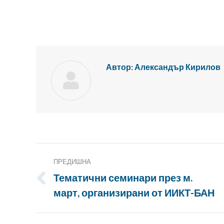
Автор:
Александър Кирилов
Публикация
ПРЕДИШНА
Навигация
Тематични семинари през м.
Предишна
март, организирани от ИИКТ-БАН
публикация: