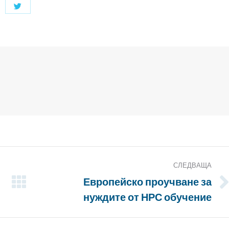
Споделяне
с
Twitter
СЛЕДВАЩА
Европейско проучване за
Следващата
нуждите от НРС обучение
публикация: