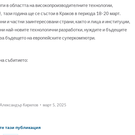
ти в областта на високопроизводителните технологии,
 тази година ще се състои в Краков в периода 18-20 март.
и и частни заинтересовани страни, както и лица и институции,
ени най-новите технологични разработки, нуждите и бъдещите
е за бъдещето на европейските суперкомпютри.
на събитието:
Александър Кирилов
март 5, 2025
те тази публикация