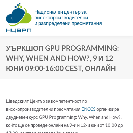
Национален център за
високопроизводителни
и разпределени пресмятания
УЪРКШОП GPU PROGRAMMING:
WHY, WHEN AND HOW?, 9 И 12
ЮНИ 09:00-16:00 CEST, ОНЛАЙН
Ти си тук:
Шведският Център за компетентност по
високопроизводителни пресмятания
ENCCS
организира
двудневен курс GPU Programming: Why, When and How?,
който ще се проведе онлайн на 9-и и 12-и юни от 10:00 до
17:00, централноевропейско време.