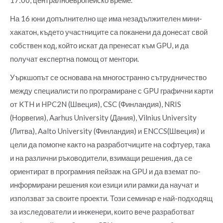
На 16 юни допълнително ще има незадължителен мини-
хакатон, където участниците са поканени да донесат свой
собствен код, който искат да пренесат към GPU, и да
получат експертна помощ от ментори.
Уъркшопът се основава на многостранно сътрудничество
между специалисти по програмиране с GPU графични карти
от KTH и HPC2N (Швеция), CSC (Финландия), NRIS
(Норвегия), Aarhus University (Дания), Vilnius University
(Литва), Aalto University (Финландия) и ENCCS(Швеция) и
цели да помогне както на разработчиците на софтуер, така
и на различни ръководители, взимащи решения, да се
ориентират в програмния пейзаж на GPU и да вземат по-
информирани решения кои езици или рамки да научат и
използват за своите проекти. Този семинар е най-подходящ
за изследователи и инженери, които вече разработват