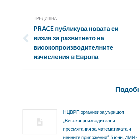
Публикация
ПРЕДИШНА
Навигация
PRACE публикува новата си
визия за развитието на
Предишна
високопроизводителните
публикация:
изчисления в Европа
Подобн
НЦВРП организира уъркшоп
„Високопроизводителни
пресмятания за математиката и
нейните приложения“, 5 юни, ИМИ-