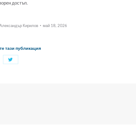
ворен достъп.
Александър Кирилов
май 18, 2026
те тази публикация
Споделяне
с
Twitter