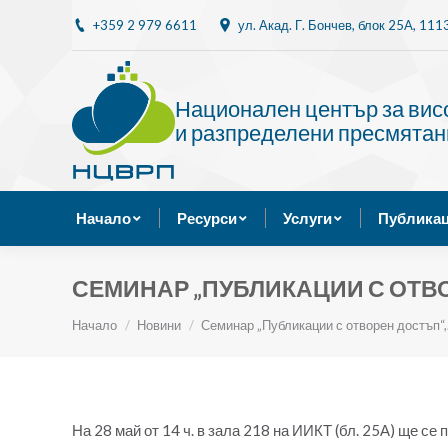
+359 2 979 6611
ул. Акад. Г. Бончев, блок 25A, 11
Начало
Ресурси
Национален център за ви
и разпределени пресмятан
Начало
Ресурси
Услуги
Публикац
СЕМИНАР „ПУБЛИКАЦИИ С ОТВОР
Ти си тук:
Начало
Новини
Семинар „Публикации с отворен достъп“
На 28 май от 14 ч. в зала 218 на ИИКТ (бл. 25А) ще се 