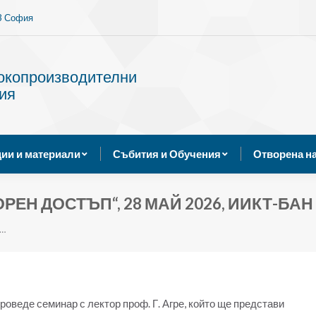
13 София
Услуги
Публикации и материали
Събития и Обуче
сокопроизводителни
ия
ии и материали
Събития и Обучения
Отворена н
ЕН ДОСТЪП“, 28 МАЙ 2026, ИИКТ-БАН
,…
проведе семинар с лектор проф. Г. Агре, който ще представи