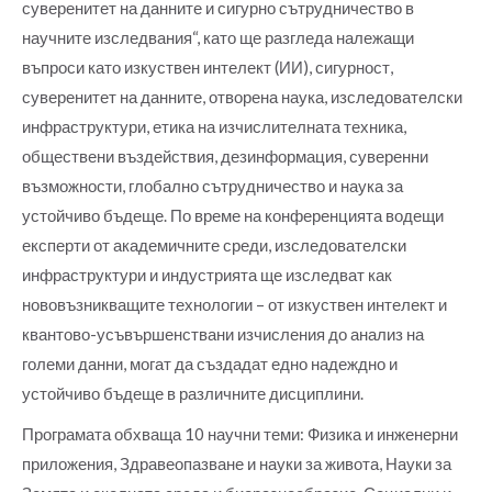
суверенитет на данните и сигурно сътрудничество в
научните изследвания“, като ще разгледа належащи
въпроси като изкуствен интелект (ИИ), сигурност,
суверенитет на данните, отворена наука, изследователски
инфраструктури, етика на изчислителната техника,
обществени въздействия, дезинформация, суверенни
възможности, глобално сътрудничество и наука за
устойчиво бъдеще. По време на конференцията водещи
експерти от академичните среди, изследователски
инфраструктури и индустрията ще изследват как
нововъзникващите технологии – от изкуствен интелект и
квантово-усъвършенствани изчисления до анализ на
големи данни, могат да създадат едно надеждно и
устойчиво бъдеще в различните дисциплини.
Програмата обхваща 10 научни теми: Физика и инженерни
приложения, Здравеопазване и науки за живота, Науки за