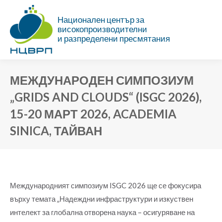
Национален център за
високопроизводителни
и разпределени пресмятания
МЕЖДУНАРОДЕН СИМПОЗИУМ
„GRIDS AND CLOUDS“ (ISGC 2026),
15-20 МАРТ 2026, ACADEMIA
SINICA, ТАЙВАН
Ти си тук:
Международният симпозиум ISGC 2026 ще се фокусира
върху темата „Надеждни инфраструктури и изкуствен
интелект за глобална отворена наука – осигуряване на