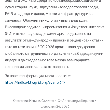
Земята и околната среда и биоразнообразие, Социални и
хуманитарни науки, Виртуални изследователски среди,
FAIR и надеждни данни, Мрежи и инфраструктури за
сигурност, Облачни технологии и виртуализация,
Високопроизводителни пресмятания и Изкуствен интелект
(ИИ) и включва доклади, семинари, представяне на
резултати от международни проекти и рецензирани статии,
като по този начин ISGC 2026 продължава да укрепва
глобалното сътрудничество, да култивира бъдещи научни
лидери и да създава мостове между авангардните
технологии и социалната отговорност.
За повече информация, моля посетете:
https://indico4.twgrid.org/event/64/
Категории:
Новини
,
Събития
От
Александър Кирилов
февруари 26, 2026