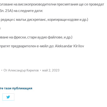
ползване на високопроизводителни пресмятания ще се проведат
 бл. 25А) на следните дати:
 редици с малък дискрепанс, коригиращи кодове и др.)
)
ване на фрески, стари аудио файлове, и др.)
ратят предварителен е-мейл до: Aleksandar Kirilov
От
Александър Кирилов
май 2, 2023
те тази публикация
Споделяне
с