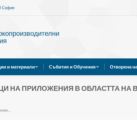
13 София
Услуги
Публикации и материали
Събития и Обуче
сокопроизводителни
ия
ии и материали
Събития и Обучения
Отворена н
ЦИ НА ПРИЛОЖЕНИЯ В ОБЛАСТТА НА
жения…