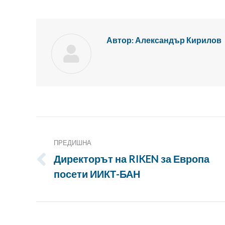
Автор:
Александър Кирилов
Публикация
Навигация
ПРЕДИШНА
Директорът на RIKEN за Европа
Предишна
посети ИИКТ-БАН
публикация: