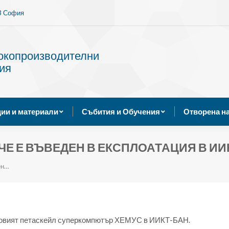
13 София
Услуги
Публикации и материали
Събития и Обуче
сокопроизводителни
ия
ии и материали
Събития и Обучения
Отворена н
Е Е ВЪВЕДЕН В ЕКСПЛОАТАЦИЯ В ИИ
ен…
 новият петаскейл суперкомпютър ХЕМУС в ИИКТ-БАН.