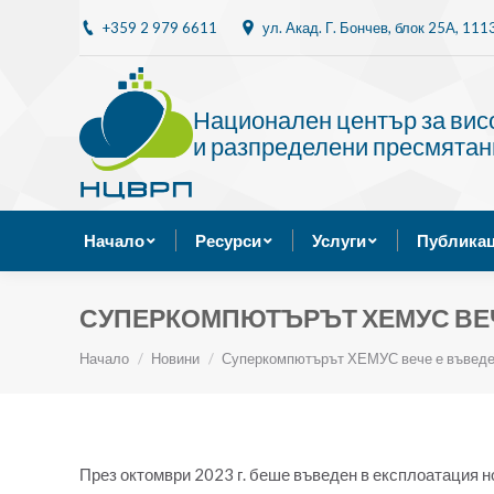
+359 2 979 6611
ул. Акад. Г. Бончев, блок 25A, 11
Начало
Ресурси
Национален център за ви
и разпределени пресмятан
Начало
Ресурси
Услуги
Публикац
СУПЕРКОМПЮТЪРЪТ ХЕМУС ВЕЧ
Ти си тук:
Начало
Новини
Суперкомпютърът ХЕМУС вече е въвед
През октомври 2023 г. беше въведен в експлоатация