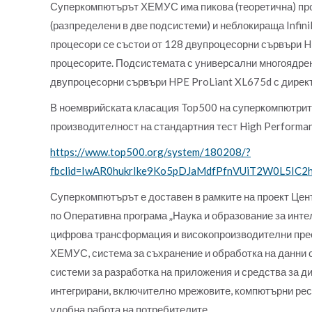
Суперкомпютърът ХЕМУС има пикова (теоретична) прои
(разпределени в две подсистеми) и неблокираща Infi
процесори се състои от 128 двупроцесорни сървъри H
процесорите. Подсистемата с универсални многоядрен
двупроцесорни сървъри HPE ProLiant XL675d с директ
В ноемврийската класация Top500 на суперкомпютрите 
производителност на стандартния тест High Performanc
https://www.top500.org/system/180208/?
fbclid=IwAR0hukrIke9Ko5pDJaMdfPfnVUiT2W0L5IC
Суперкомпютърът е доставен в рамките на проект Цен
по Оперативна програма „Наука и образование за инте
цифрова трансформация и високопроизводителни прес
ХЕМУС, система за съхранение и обработка на данни 
системи за разработка на приложения и средства за д
интегрирани, включително мрежовите, компютърни ресу
удобна работа на потребителите.