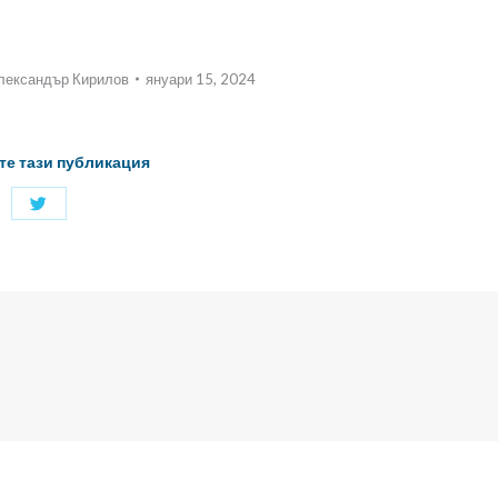
лександър Кирилов
януари 15, 2024
те тази публикация
Споделяне
с
Twitter