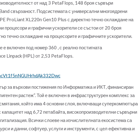
зводителност от над 3 PetaFlops, 148 броя сървъри
niBand свързаност. Подсистемата с универсални многоядрени
PE ProLiant XL220n Gen10 Plus с директно течно охлаждане на
и процесори и графични ускорители се състои от 20 броя
но течно охлаждане на процесорите и графичните ускорители.
е включен под номер 360 , с реално постигната
e Linpack (HPL) от 2,53 PetaFlops.
2hcVt1f5nNGUHrhdAk332Dwc
тър за върхови постижения по Информатика и ИКТ, финансиран
лигентен растеж“. Той е включен в инфраструктурен комплекс за
мятания, който има 4 основни слоя, включващи суперкомпютъра
с капацитет над 6,72 петабайта, високопроизводителни сървърни
игитализация. Всички слоеве на изчислителната екосистема са
рси и данни, софтуер, услуги и инструменти, с цел ефективна и