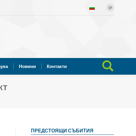
ния
Отворена наука
Новини
Twitter
Search:
Контакти
аука
Новини
Контакти
Search:
КТ
ПРЕДСТОЯЩИ СЪБИТИЯ